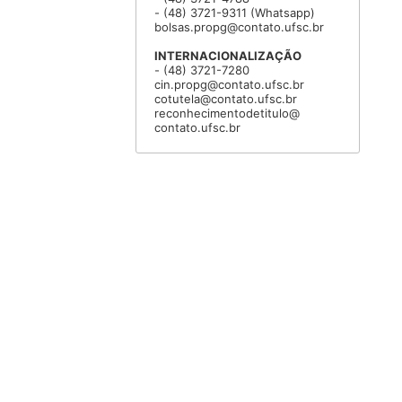
- (48) 3721-9311 (Whatsapp)
bolsas.propg@contato.ufsc.br
INTERNACIONALIZAÇÃO
- (48) 3721-7280
cin.propg@contato.ufsc.br
cotutela@contato.ufsc.br
reconhecimentodetitulo@
contato.ufsc.br