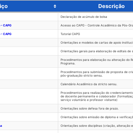
iço
Descrição
iço
Descrição
Declaração de acúmulo de bolsa
o - CAPG
Acesso ao CAPG - Controle Acadêmico da Pós-Gr
o - CAPG
Tutorial CAPG
Orientações e modelos de cartas de apoio instituc
Orientações gerais para elaboração de editais de 
Procedimentos para elaboração ou alteração do R
Programa.
Procedimentos para submissão de proposta de cr
pós-graduação stricto sensu.
Calendário Acadêmico da stricto sensu.
Procedimentos para realização do credenciament
de docente permanente e colaborador (formalizaç
serviço voluntário e professor visitante)
Orientações sobre defesa fora de prazo.
Orientações sobre emissão de diploma e verificaç
na
Orientações sobre disciplinas (criação, alteração e