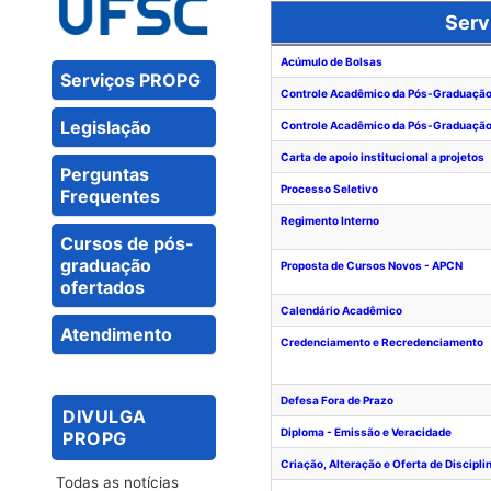
Serv
Serv
Acúmulo de Bolsas
Serviços PROPG
Controle Acadêmico da Pós-Graduaçã
Legislação
Controle Acadêmico da Pós-Graduaçã
Carta de apoio institucional a projetos
Perguntas
Processo Seletivo
Frequentes
Regimento Interno
Cursos de pós-
graduação
Proposta de Cursos Novos - APCN
ofertados
Calendário Acadêmico
Atendimento
Credenciamento e Recredenciamento
Defesa Fora de Prazo
DIVULGA
Diploma - Emissão e Veracidade
PROPG
Criação, Alteração e Oferta de Discipli
Todas as notícias