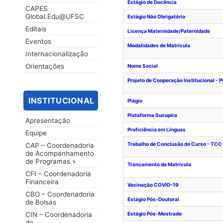
Estágio de Docência
CAPES
Global.Edu@UFSC
Estágio Não Obrigatório
Editais
Licença Maternidade/Paternidade
Eventos
Modalidades de Matrícula
Internacionalização
Orientações
Nome Social
Projeto de Cooperação Institucional - P
INSTITUCIONAL
Plágio
Plataforma Sucupira
Apresentação
Proficiência em Línguas
Equipe
Trabalho de Conclusão do Curso - TCC
CAP – Coordenadoria
de Acompanhamento
de Programas »
Trancamento de Matrícula
CFI – Coordenadoria
Financeira
Vacinação COVID-19
CBO – Coordenadoria
Estágio Pós-Doutoral
de Bolsas
CIN – Coordenadoria
Estágio Pós-Mestrado
de