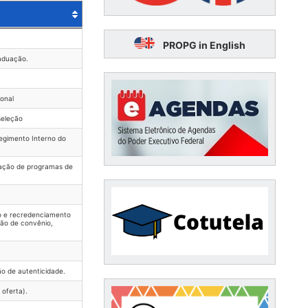
PROPG in English
aduação.
ional
seleção
egimento Interno do
iação de programas de
o e recredenciamento
ão de convênio,
ão de autenticidade.
 oferta).