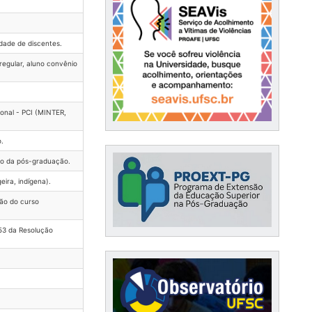
dade de discentes.
regular, aluno convênio
ional - PCI (MINTER,
.
ão da pós-graduação.
eira, indígena).
são do curso
53 da Resolução