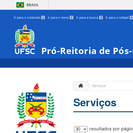
BRASIL
Ir para o conteúdo
1
Ir para o menu
2
Ir para a busca
3
Ir para o rodapé
4
Pró-Reitoria de Pó
Serviços
Serviços
resultados por págin