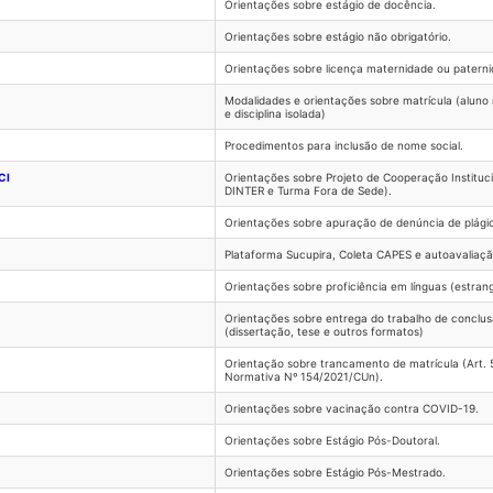
Orientações sobre estágio de docência.
Orientações sobre estágio não obrigatório.
Orientações sobre licença maternidade ou paterni
Modalidades e orientações sobre matrícula (aluno 
e disciplina isolada)
Procedimentos para inclusão de nome social.
CI
Orientações sobre Projeto de Cooperação Instituc
DINTER e Turma Fora de Sede).
Orientações sobre apuração de denúncia de plágio
Plataforma Sucupira, Coleta CAPES e autoavaliaç
Orientações sobre proficiência em línguas (estrang
Orientações sobre entrega do trabalho de conclu
(dissertação, tese e outros formatos)
Orientação sobre trancamento de matrícula (Art. 
Normativa Nº 154/2021/CUn).
Orientações sobre vacinação contra COVID-19.
Orientações sobre Estágio Pós-Doutoral.
Orientações sobre Estágio Pós-Mestrado.