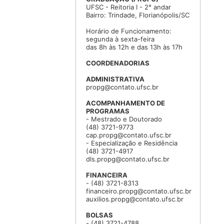
UFSC - Reitoria I - 2° andar
Bairro: Trindade, Florianópolis/SC
Horário de Funcionamento:
segunda à sexta-feira
das 8h às 12h e das 13h às 17h
COORDENADORIAS
ADMINISTRATIVA
propg@contato.ufsc.br
ACOMPANHAMENTO DE
PROGRAMAS
- Mestrado e Doutorado
(48) 3721-9773
cap.propg@contato.ufsc.br
- Especialização e Residência
(48) 3721-4917
dls.propg@contato.ufsc.br
FINANCEIRA
- (48) 3721-8313
financeiro.propg@contato.ufsc.br
auxilios.propg@contato.ufsc.br
BOLSAS
- (48) 3721-4788