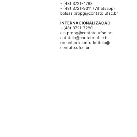
- (48) 3721-4788
- (48) 3721-9311 (Whatsapp)
bolsas.propg@contato.ufsc.br
INTERNACIONALIZAÇÃO
- (48) 3721-7280
cin.propg@contato.ufsc.br
cotutela@contato.ufsc.br
reconhecimentodetitulo@
contato.ufsc.br