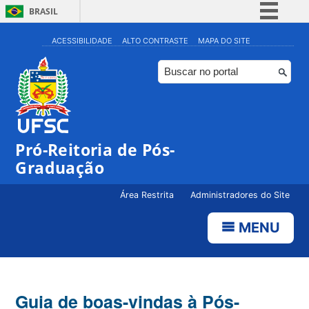
BRASIL
Simplifique!
ACESSIBILIDADE
ALTO CONTRASTE
MAPA DO SITE
Comunica BR
Participe
Acesso à informação
Legislação
Pró-Reitoria de Pós-
Canais
Graduação
Área Restrita
Administradores do Site
MENU
Guia de boas-vindas à Pós-