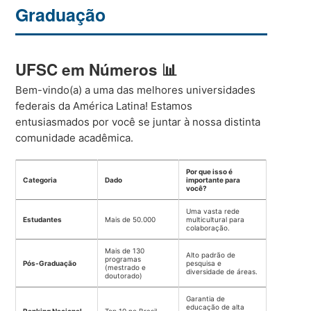
Graduação
UFSC em Números 📊
Bem-vindo(a) a uma das melhores universidades
federais da América Latina! Estamos
entusiasmados por você se juntar à nossa distinta
comunidade acadêmica.
Por que isso é
Categoria
Dado
importante para
você?
Uma vasta rede
Estudantes
Mais de 50.000
multicultural para
colaboração.
Mais de 130
Alto padrão de
programas
Pós-Graduação
pesquisa e
(mestrado e
diversidade de áreas.
doutorado)
Garantia de
educação de alta