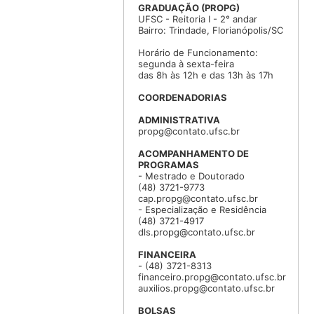
GRADUAÇÃO (PROPG)
UFSC - Reitoria I - 2° andar
Bairro: Trindade, Florianópolis/SC
Horário de Funcionamento:
segunda à sexta-feira
das 8h às 12h e das 13h às 17h
COORDENADORIAS
ADMINISTRATIVA
propg@contato.ufsc.br
ACOMPANHAMENTO DE
PROGRAMAS
- Mestrado e Doutorado
(48) 3721-9773
cap.propg@contato.ufsc.br
- Especialização e Residência
(48) 3721-4917
dls.propg@contato.ufsc.br
FINANCEIRA
- (48) 3721-8313
financeiro.propg@contato.ufsc.br
auxilios.propg@contato.ufsc.br
BOLSAS