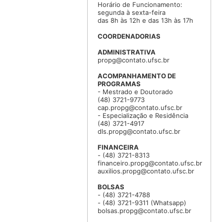
Horário de Funcionamento:
segunda à sexta-feira
das 8h às 12h e das 13h às 17h
COORDENADORIAS
ADMINISTRATIVA
propg@contato.ufsc.br
ACOMPANHAMENTO DE
PROGRAMAS
- Mestrado e Doutorado
(48) 3721-9773
cap.propg@contato.ufsc.br
- Especialização e Residência
(48) 3721-4917
dls.propg@contato.ufsc.br
FINANCEIRA
- (48) 3721-8313
financeiro.propg@contato.ufsc.br
auxilios.propg@contato.ufsc.br
BOLSAS
- (48) 3721-4788
- (48) 3721-9311 (Whatsapp)
bolsas.propg@contato.ufsc.br