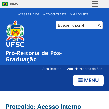
BRASIL
Simplifique!
ACESSIBILIDADE
ALTO CONTRASTE
MAPA DO SITE
Comunica BR
Participe
Acesso à informação
Legislação
Pró-Reitoria de Pós-
Canais
Graduação
Área Restrita
Administradores do Site
MENU
Protegido: Acesso Interno