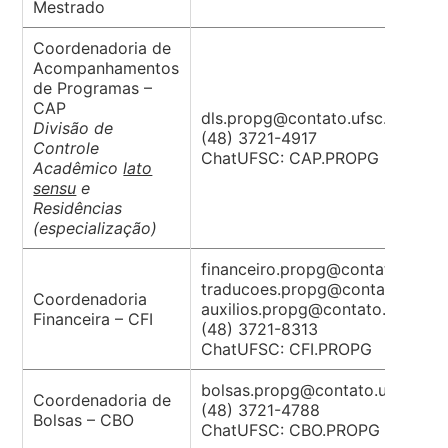
Mestrado
Coordenadoria de
Acompanhamentos
de Programas –
CAP
dls.propg@contato.ufsc.br
Divisão de
(48) 3721-4917
Controle
ChatUFSC: CAP.PROPG
Acadêmico
lato
sensu
e
Residências
(especialização)
financeiro.propg@contato.ufsc.
traducoes.propg@contato.ufsc.
Coordenadoria
auxilios.propg@contato.ufsc.br
Financeira – CFI
(48) 3721-8313
ChatUFSC: CFI.PROPG
bolsas.propg@contato.ufsc.br
Coordenadoria de
(48) 3721-4788
Bolsas – CBO
ChatUFSC: CBO.PROPG