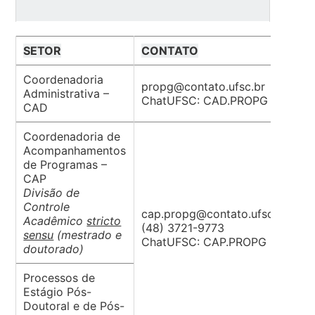
SETOR
CONTATO
Coordenadoria
propg@contato.ufsc.br
Administrativa –
ChatUFSC: CAD.PROPG
CAD
Coordenadoria de
Acompanhamentos
de Programas –
CAP
Divisão de
Controle
cap.propg@contato.ufsc.br
Acadêmico
stricto
(48) 3721-9773
sensu
(mestrado e
ChatUFSC: CAP.PROPG
doutorado)
Processos de
Estágio Pós-
Doutoral e de Pós-