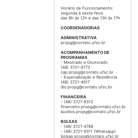
Horário de Funcionamento:
segunda à sexta-feira
das 8h às 12h e das 13h às 17h
COORDENADORIAS
ADMINISTRATIVA
propg@contato.ufsc.br
ACOMPANHAMENTO DE
PROGRAMAS
- Mestrado e Doutorado
(48) 3721-9773
cap.propg@contato.ufsc.br
- Especialização e Residência
(48) 3721-4917
dls.propg@contato.ufsc.br
FINANCEIRA
- (48) 3721-8313
financeiro.propg@contato.ufsc.br
auxilios.propg@contato.ufsc.br
BOLSAS
- (48) 3721-4788
- (48) 3721-9311 (Whatsapp)
bolsas.propg@contato.ufsc.br