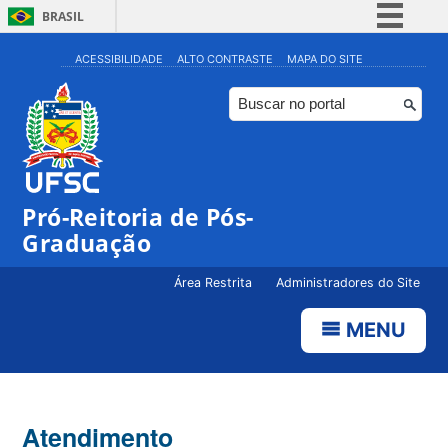
BRASIL
Simplifique!
ACESSIBILIDADE
ALTO CONTRASTE
MAPA DO SITE
Comunica BR
Participe
Acesso à informação
Legislação
Pró-Reitoria de Pós-
Canais
Graduação
Área Restrita
Administradores do Site
MENU
Atendimento