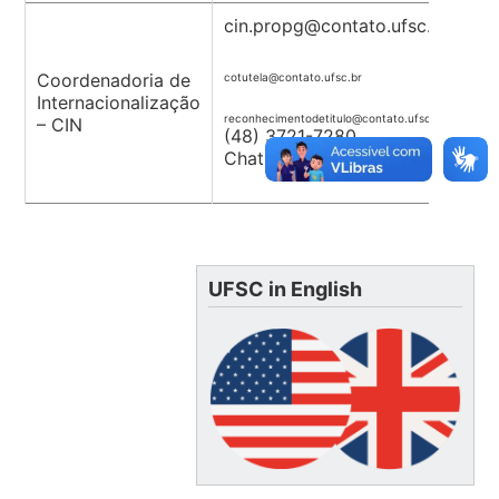
cin.propg@contato.ufsc.br
Coordenadoria de
cotutela@contato.ufsc.br
Internacionalização
reconhecimentodetitulo@contato.ufsc.br
– CIN
(48) 3721-7280
ChatUFSC: CIN.PROPG
UFSC in English