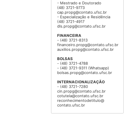
- Mestrado e Doutorado
(48) 3721-9773
cap.propg@contato.ufsc.br
- Especialização e Residência
(48) 3721-4917
dls.propg@contato.ufsc.br
FINANCEIRA
- (48) 3721-8313
financeiro.propg@contato.ufsc.br
auxilios.propg@contato.ufsc.br
BOLSAS
- (48) 3721-4788
- (48) 3721-9311 (Whatsapp)
bolsas.propg@contato.ufsc.br
INTERNACIONALIZAÇÃO
- (48) 3721-7280
cin.propg@contato.ufsc.br
cotutela@contato.ufsc.br
reconhecimentodetitulo@
contato.ufsc.br