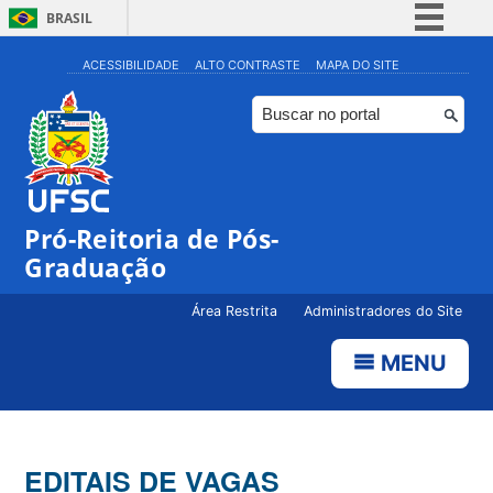
BRASIL
Simplifique!
ACESSIBILIDADE
ALTO CONTRASTE
MAPA DO SITE
Comunica BR
Participe
Acesso à informação
Legislação
Pró-Reitoria de Pós-
Canais
Graduação
Área Restrita
Administradores do Site
MENU
EDITAIS DE VAGAS