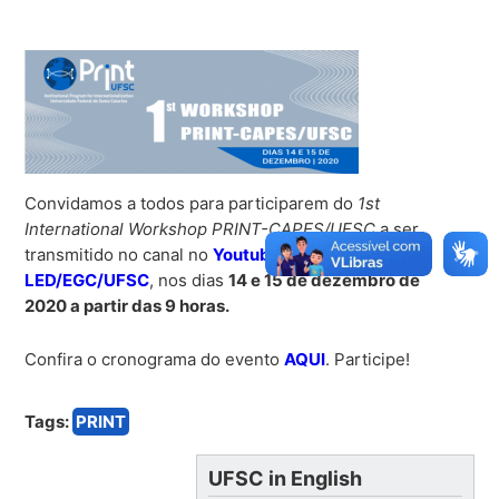
Convidamos a todos para participarem do
1st
International Workshop PRINT-CAPES/UFSC
a ser
transmitido no canal no
Youtube do
LED/EGC/UFSC
, nos dias
14 e 15 de dezembro de
2020 a partir das 9 horas.
Confira o cronograma do evento
AQUI
. Participe!
Tags:
PRINT
UFSC in English