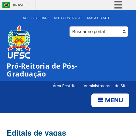
BRASIL
Simplifique!
ACESSIBILIDADE
ALTO CONTRASTE
MAPA DO SITE
Comunica BR
Participe
Acesso à informação
Legislação
Pró-Reitoria de Pós-
Canais
Graduação
Área Restrita
Administradores do Site
MENU
Editais de vagas