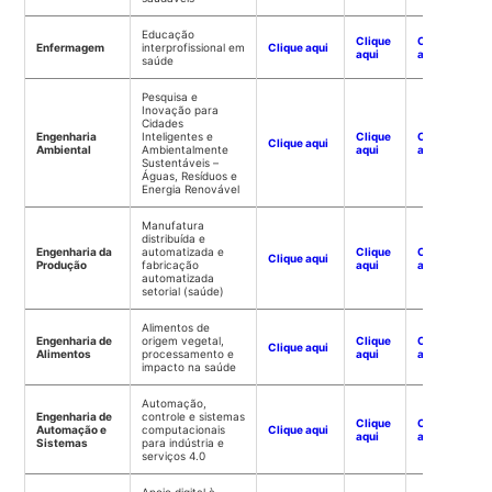
Educação
Clique
Clique
Enfermagem
interprofissional em
Clique aqui
aqui
aqui
saúde
Pesquisa e
Inovação para
Cidades
Engenharia
Inteligentes e
Clique
Clique
Clique aqui
Ambiental
Ambientalmente
aqui
aqui
Sustentáveis –
Águas, Resíduos e
Energia Renovável
Manufatura
distribuída e
Engenharia da
automatizada e
Clique
Clique
Clique aqui
Produção
fabricação
aqui
aqui
automatizada
setorial (saúde)
Alimentos de
Engenharia de
origem vegetal,
Clique
Clique
Clique aqui
Alimentos
processamento e
aqui
aqui
impacto na saúde
Automação,
Engenharia de
controle e sistemas
Clique
Clique
Automação e
computacionais
Clique aqui
aqui
aqui
Sistemas
para indústria e
serviços 4.0