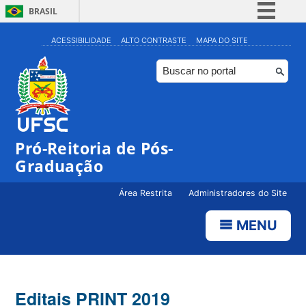
BRASIL
Simplifique!
ACESSIBILIDADE
ALTO CONTRASTE
MAPA DO SITE
Comunica BR
Participe
Acesso à informação
Legislação
Pró-Reitoria de Pós-
Canais
Graduação
Área Restrita
Administradores do Site
MENU
Editais PRINT 2019