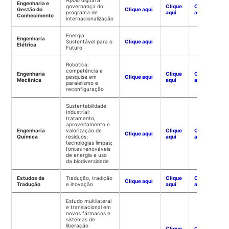
Apoio digital à
Engenharia e
governança do
Clique
Clique
Gestão do
Clique aqui
programa de
aqui
aqui
Conhecimento
internacionalização
Energia
Engenharia
Sustentável para o
Clique aqui
Elétrica
Futuro
Robótica:
competência e
Engenharia
Clique
Clique
pesquisa em
Clique aqui
Mecânica
aqui
aqui
paralelismo e
reconfiguração
Sustentabilidade
Industrial:
tratamento,
aproveitamento e
Engenharia
valorização de
Clique
Clique
Clique aqui
Química
resíduos;
aqui
aqui
tecnologias limpas;
fontes renováveis
de energia e uso
da biodiversidade
Estudos da
Tradução, tradição
Clique
Clique
Clique aqui
Tradução
e inovação
aqui
aqui
Estudo multilateral
e translacional em
novos fármacos e
sistemas de
liberação
Clique
Clique