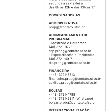
segunda à sexta-feira
das 8h às 12h e das 13h às 17h
COORDENADORIAS
ADMINISTRATIVA
propg@contato.ufsc.br
ACOMPANHAMENTO DE
PROGRAMAS
- Mestrado e Doutorado
(48) 3721-9773
cap.propg@contato.ufsc.br
- Especialização e Residência
(48) 3721-4917
dls.propg@contato.ufsc.br
FINANCEIRA
- (48) 3721-8313
financeiro.propg@contato.ufsc.br
auxilios.propg@contato.ufsc.br
BOLSAS
- (48) 3721-4788
- (48) 3721-9311 (Whatsapp)
bolsas.propg@contato.ufsc.br
INTERNACIONALIZAÇÃO