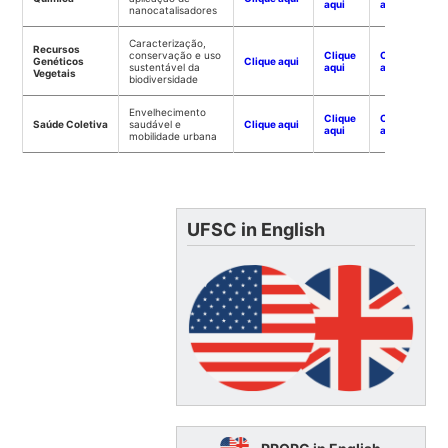
aqui
aqui
nanocatalisadores
Caracterização,
Recursos
conservação e uso
Clique
Clique
Genéticos
Clique aqui
sustentável da
aqui
aqui
Vegetais
biodiversidade
Envelhecimento
Clique
Clique
Saúde Coletiva
saudável e
Clique aqui
aqui
aqui
mobilidade urbana
UFSC in English