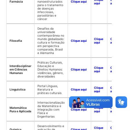
Farmácia
nanoestruturados
Clique aqui
aqui
aqui
para o tratamento
de doenças
infecciosas,
parasitárias e
câncer
Desafios da
universidade
contemporânea no
mundo globalizado:
Clique
Clique
Filosofia
Clique aqui
cultura e formação
aqui
aqui
em perspectiva
comparada, Brasil
e Alemanha
Práticas Culturais,
Interdisciplinar
Educação e
Clique
Clique
em Ciências
Direitos Humanos:
Clique aqui
aqui
aqui
Humanas
violências, gênero,
diversidades
Portal Línguas,
Clique
Clique
Linguística
literatura e
Clique aqui
aqui
aqui
práticas culturais
Internacionalização
da Matemática e
Matemática
Clique
Clique
integração com
Clique aqui
Pura e Aplicada
aqui
aqui
Física e
Engenharias
Desenvolvimento e
Clique
Clique
Química
aplicação de
Clique aqui