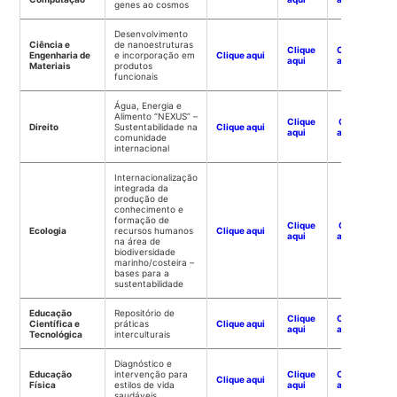
genes ao cosmos
Desenvolvimento
Ciência e
de nanoestruturas
Clique
Clique
Engenharia de
e incorporação em
Clique aqui
aqui
aqui
Materiais
produtos
funcionais
Água, Energia e
Alimento “NEXUS” –
Clique
Clique
Direito
Sustentabilidade na
Clique aqui
aqui
aqui
comunidade
internacional
Internacionalização
integrada da
produção de
conhecimento e
formação de
Clique
Clique
Ecologia
recursos humanos
Clique aqui
aqui
aqui
na área de
biodiversidade
marinho/costeira –
bases para a
sustentabilidade
Educação
Repositório de
Clique
Clique
Científica e
práticas
Clique aqui
aqui
aqui
Tecnológica
interculturais
Diagnóstico e
Educação
intervenção para
Clique
Clique
Clique aqui
Física
estilos de vida
aqui
aqui
saudáveis