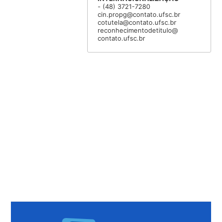
- (48) 3721-7280
cin.propg@contato.ufsc.br
cotutela@contato.ufsc.br
reconhecimentodetitulo@
contato.ufsc.br