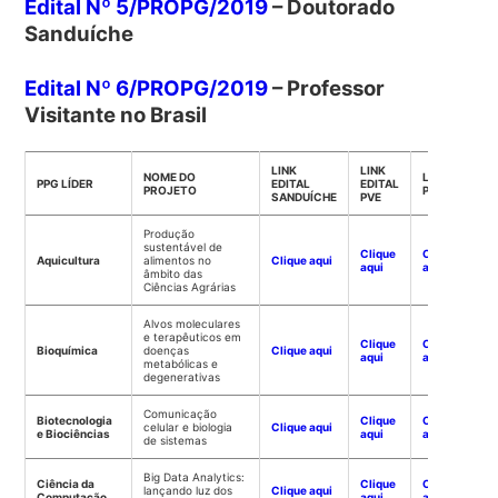
Edital Nº 5/PROPG/2019
– Doutorado
Sanduíche
Edital Nº 6/PROPG/2019
– Professor
Visitante no Brasil
LINK
LINK
NOME DO
LINK JTEE/
PPG LÍDER
EDITAL
EDITAL
PROJETO
PDEE
SANDUÍCHE
PVE
Produção
sustentável de
Clique
Clique
Aquicultura
alimentos no
Clique aqui
aqui
aqui
âmbito das
Ciências Agrárias
Alvos moleculares
e terapêuticos em
Clique
Clique
Bioquímica
doenças
Clique aqui
aqui
aqui
metabólicas e
degenerativas
Comunicação
Biotecnologia
Clique
Clique
celular e biologia
Clique aqui
e Biociências
aqui
aqui
de sistemas
Big Data Analytics:
Ciência da
Clique
Clique
lançando luz dos
Clique aqui
Computação
aqui
aqui