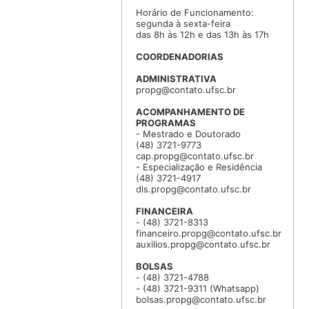
Horário de Funcionamento:
segunda à sexta-feira
das 8h às 12h e das 13h às 17h
COORDENADORIAS
ADMINISTRATIVA
propg@contato.ufsc.br
ACOMPANHAMENTO DE
PROGRAMAS
- Mestrado e Doutorado
(48) 3721-9773
cap.propg@contato.ufsc.br
- Especialização e Residência
(48) 3721-4917
dls.propg@contato.ufsc.br
FINANCEIRA
- (48) 3721-8313
financeiro.propg@contato.ufsc.br
auxilios.propg@contato.ufsc.br
BOLSAS
- (48) 3721-4788
- (48) 3721-9311 (Whatsapp)
bolsas.propg@contato.ufsc.br