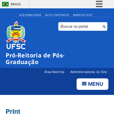
BRASIL
Simplifique!
ACESSIBILIDADE
ALTO CONTRASTE
MAPA DO SITE
Comunica BR
Participe
Acesso à informação
Legislação
Pró-Reitoria de Pós-
Canais
Graduação
Área Restrita
Administradores do Site
MENU
PrInt