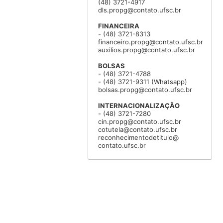
(48) 3721-4917
dls.propg@contato.ufsc.br
FINANCEIRA
- (48) 3721-8313
financeiro.propg@contato.ufsc.br
auxilios.propg@contato.ufsc.br
BOLSAS
- (48) 3721-4788
- (48) 3721-9311 (Whatsapp)
bolsas.propg@contato.ufsc.br
INTERNACIONALIZAÇÃO
- (48) 3721-7280
cin.propg@contato.ufsc.br
cotutela@contato.ufsc.br
reconhecimentodetitulo@
contato.ufsc.br