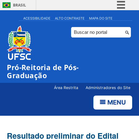
BRASIL
Simplifique!
ACESSIBILIDADE
ALTO CONTRASTE
MAPA DO SITE
Comunica BR
Participe
Acesso à informação
Legislação
Pró-Reitoria de Pós-
Canais
Graduação
Área Restrita
Administradores do Site
MENU
Resultado preliminar do Edital