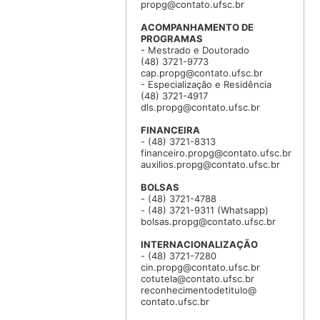
propg@contato.ufsc.br
ACOMPANHAMENTO DE
PROGRAMAS
- Mestrado e Doutorado
(48) 3721-9773
cap.propg@contato.ufsc.br
- Especialização e Residência
(48) 3721-4917
dls.propg@contato.ufsc.br
FINANCEIRA
- (48) 3721-8313
financeiro.propg@contato.ufsc.br
auxilios.propg@contato.ufsc.br
BOLSAS
- (48) 3721-4788
- (48) 3721-9311 (Whatsapp)
bolsas.propg@contato.ufsc.br
INTERNACIONALIZAÇÃO
- (48) 3721-7280
cin.propg@contato.ufsc.br
cotutela@contato.ufsc.br
reconhecimentodetitulo@
contato.ufsc.br