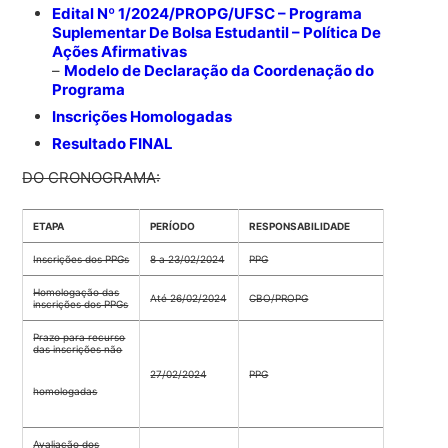
Edital Nº 1/2024/PROPG/UFSC – Programa
Suplementar De Bolsa Estudantil – Política De
Ações Afirmativas
–
Modelo de Declaração da Coordenação do
Programa
Inscrições Homologadas
Resultado FINAL
DO CRONOGRAMA:
ETAPA
PERÍODO
RESPONSABILIDADE
Inscrições dos PPGs
8 a 23/02/2024
PPG
Homologação das
Até 26/02/2024
CBO/PROPG
inscrições dos PPGs
Prazo para recurso
das inscrições não
27/02/2024
PPG
homologadas
Avaliação dos