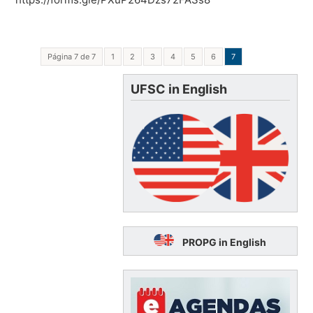
Página 7 de 7
1
2
3
4
5
6
7
UFSC in English
PROPG in English