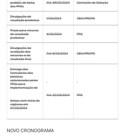
pedidos de bolsa
Até 29/02/2024
Comissão de Seleção
dos PPGs
Divulgação do
1/03/2024
CBO/PROPG
resultado preliminar
Prazo para recurso
do resultado
4/03/2024
PPG
preliminar
Divulgação da
avaliação dos
Até 6/03/2024
CBO/PROPG
recursos e do
resultado final
Entrega dos
formulários dos
bolsistas
selecionados pelos
PPGs para
implementação de
Até 22/03/2024
PPG
bolsas com início da
vigência em
01/03/2024
NOVO CRONOGRAMA