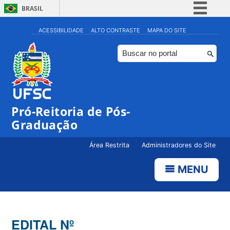
BRASIL
Simplifique!
ACESSIBILIDADE
ALTO CONTRASTE
MAPA DO SITE
Comunica BR
Participe
Acesso à informação
Legislação
Pró-Reitoria de Pós-
Canais
Graduação
Área Restrita
Administradores do Site
MENU
EDITAL Nº