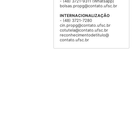
- (48) 3721-9311 (Whatsapp)
bolsas.propg@contato.ufsc.br
INTERNACIONALIZAÇÃO
- (48) 3721-7280
cin.propg@contato.ufsc.br
cotutela@contato.ufsc.br
reconhecimentodetitulo@
contato.ufsc.br