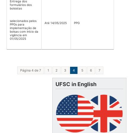
Entrega dos
formulários dos
bolsistas
selecionados pelos
Até 14/05/2025
PPG
PPGs para
implementação de
bolsas com início da
vigência em
01/05/2025
Página 4 de 7
1
2
3
4
5
6
7
UFSC in English