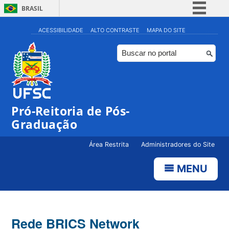
BRASIL
Simplifique!
ACESSIBILIDADE
ALTO CONTRASTE
MAPA DO SITE
Comunica BR
Participe
Acesso à informação
Legislação
Pró-Reitoria de Pós-
Canais
Graduação
Área Restrita
Administradores do Site
MENU
Rede BRICS Network