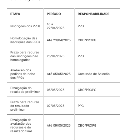
ETAPA
PERÍODO
RESPONSABILIDADE
16 a
Inscrições dos PPGs
PPG
22/04/2025
Homologação das
Até 23/04/2025
CBO/PROPG
inscrições dos PPGs
Prazo para recurso
das inscrições não
25/04/2025
PPG
homologadas
Avaliação dos
pedidos de bolsa
Até 05/05/2025
Comissão de Seleção
dos PPGs
Divulgação do
05/05/2025
CBO/PROPG
resultado preliminar
Prazo para recurso
do resultado
07/05/2025
PPG
preliminar
Divulgação da
avaliação dos
Até 09/05/2025
CBO/PROPG
recursos e do
resultado final