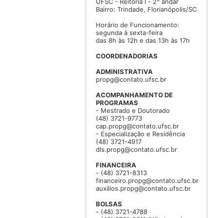
UFSC - Reitoria I - 2° andar
Bairro: Trindade, Florianópolis/SC
Horário de Funcionamento:
segunda à sexta-feira
das 8h às 12h e das 13h às 17h
COORDENADORIAS
ADMINISTRATIVA
propg@contato.ufsc.br
ACOMPANHAMENTO DE
PROGRAMAS
- Mestrado e Doutorado
(48) 3721-9773
cap.propg@contato.ufsc.br
- Especialização e Residência
(48) 3721-4917
dls.propg@contato.ufsc.br
FINANCEIRA
- (48) 3721-8313
financeiro.propg@contato.ufsc.br
auxilios.propg@contato.ufsc.br
BOLSAS
- (48) 3721-4788