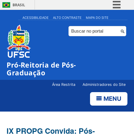
BRASIL
Simplifique!
ACESSIBILIDADE
ALTO CONTRASTE
MAPA DO SITE
Comunica BR
Participe
Acesso à informação
Legislação
Pró-Reitoria de Pós-
Canais
Graduação
Área Restrita
Administradores do Site
MENU
IX PROPG Convida: Pós-