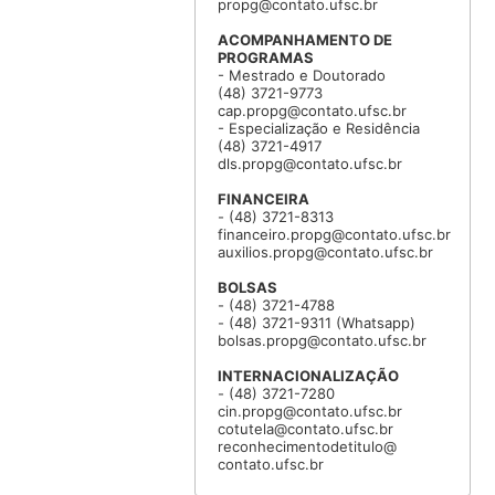
propg@contato.ufsc.br
ACOMPANHAMENTO DE
PROGRAMAS
- Mestrado e Doutorado
(48) 3721-9773
cap.propg@contato.ufsc.br
- Especialização e Residência
(48) 3721-4917
dls.propg@contato.ufsc.br
FINANCEIRA
- (48) 3721-8313
financeiro.propg@contato.ufsc.br
auxilios.propg@contato.ufsc.br
BOLSAS
- (48) 3721-4788
- (48) 3721-9311 (Whatsapp)
bolsas.propg@contato.ufsc.br
INTERNACIONALIZAÇÃO
- (48) 3721-7280
cin.propg@contato.ufsc.br
cotutela@contato.ufsc.br
reconhecimentodetitulo@
contato.ufsc.br