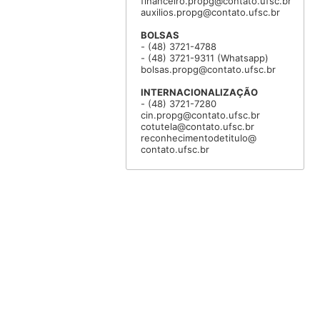
financeiro.propg@contato.ufsc.br
auxilios.propg@contato.ufsc.br
BOLSAS
- (48) 3721-4788
- (48) 3721-9311 (Whatsapp)
bolsas.propg@contato.ufsc.br
INTERNACIONALIZAÇÃO
- (48) 3721-7280
cin.propg@contato.ufsc.br
cotutela@contato.ufsc.br
reconhecimentodetitulo@
contato.ufsc.br