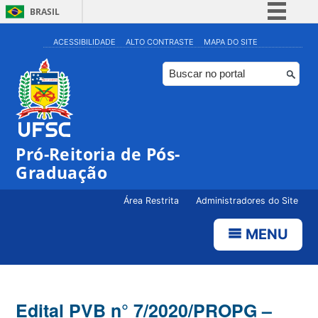
BRASIL
Simplifique!
ACESSIBILIDADE
ALTO CONTRASTE
MAPA DO SITE
Comunica BR
Participe
Acesso à informação
Legislação
Pró-Reitoria de Pós-
Canais
Graduação
Área Restrita
Administradores do Site
MENU
Edital PVB n° 7/2020/PROPG –