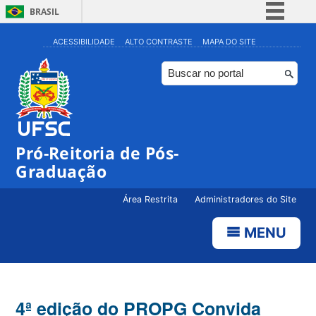
BRASIL
Simplifique!
ACESSIBILIDADE
ALTO CONTRASTE
MAPA DO SITE
Comunica BR
Participe
Acesso à informação
Legislação
Pró-Reitoria de Pós-
Canais
Graduação
Área Restrita
Administradores do Site
MENU
4ª edição do PROPG Convida