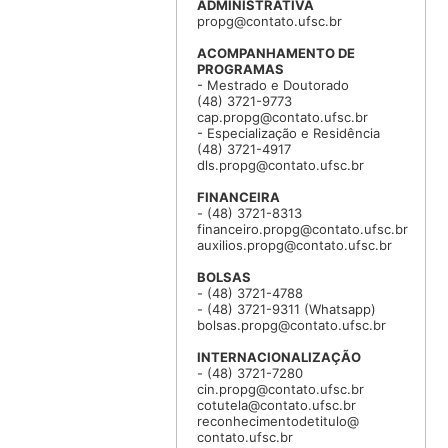
ADMINISTRATIVA
propg@contato.ufsc.br
ACOMPANHAMENTO DE
PROGRAMAS
- Mestrado e Doutorado
(48) 3721-9773
cap.propg@contato.ufsc.br
- Especialização e Residência
(48) 3721-4917
dls.propg@contato.ufsc.br
FINANCEIRA
- (48) 3721-8313
financeiro.propg@contato.ufsc.br
auxilios.propg@contato.ufsc.br
BOLSAS
- (48) 3721-4788
- (48) 3721-9311 (Whatsapp)
bolsas.propg@contato.ufsc.br
INTERNACIONALIZAÇÃO
- (48) 3721-7280
cin.propg@contato.ufsc.br
cotutela@contato.ufsc.br
reconhecimentodetitulo@
contato.ufsc.br