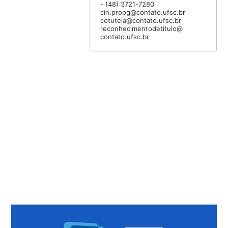
- (48) 3721-7280
cin.propg@contato.ufsc.br
cotutela@contato.ufsc.br
reconhecimentodetitulo@
contato.ufsc.br