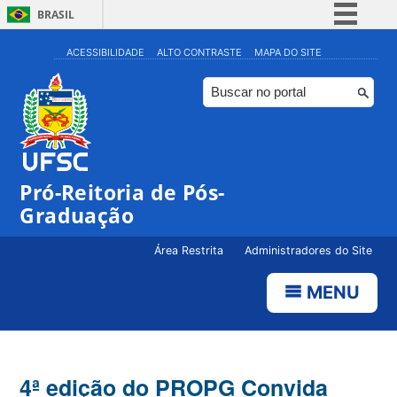
BRASIL
Simplifique!
ACESSIBILIDADE
ALTO CONTRASTE
MAPA DO SITE
Comunica BR
Participe
Acesso à informação
Legislação
Pró-Reitoria de Pós-
Canais
Graduação
Área Restrita
Administradores do Site
MENU
4ª edição do PROPG Convida