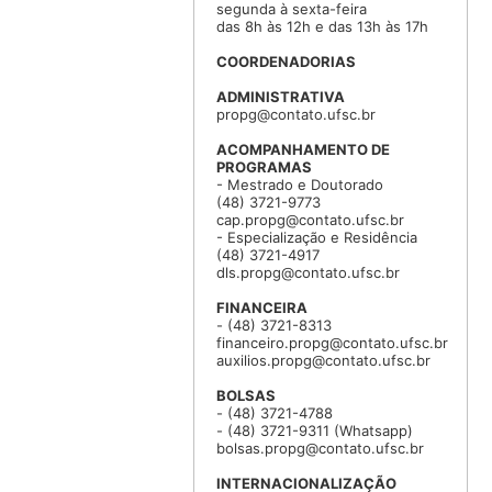
segunda à sexta-feira
das 8h às 12h e das 13h às 17h
COORDENADORIAS
ADMINISTRATIVA
propg@contato.ufsc.br
ACOMPANHAMENTO DE
PROGRAMAS
- Mestrado e Doutorado
(48) 3721-9773
cap.propg@contato.ufsc.br
- Especialização e Residência
(48) 3721-4917
dls.propg@contato.ufsc.br
FINANCEIRA
- (48) 3721-8313
financeiro.propg@contato.ufsc.br
auxilios.propg@contato.ufsc.br
BOLSAS
- (48) 3721-4788
- (48) 3721-9311 (Whatsapp)
bolsas.propg@contato.ufsc.br
INTERNACIONALIZAÇÃO