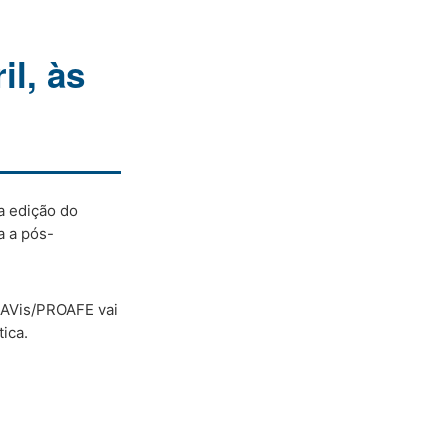
l, às
a edição do
a a pós-
SEAVis/PROAFE vai
ica.