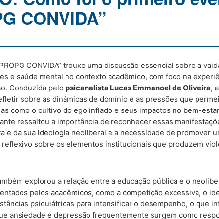
PG CONVIDA”
 “PROPG CONVIDA” trouxe uma discussão essencial sobre a vaid
ões e saúde mental no contexto acadêmico, com foco na experi
ão. Conduzida pelo
psicanalista Lucas Emmanoel de Oliveira
, 
efletir sobre as dinâmicas de domínio e as pressões que perme
mas como o cultivo do ego inflado e seus impactos no bem-estar
trante ressaltou a importância de reconhecer essas manifestaçõ
ista e da sua ideologia neoliberal e a necessidade de promover
reflexivo sobre os elementos institucionais que produzem viol
ambém explorou a relação entre a educação pública e o neolibe
rentados pelos acadêmicos, como a competição excessiva, o ide
tâncias psiquiátricas para intensificar o desempenho, o que int
 que ansiedade e depressão frequentemente surgem como respo