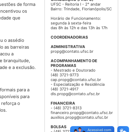
questões de forma
UFSC - Reitoria I - 2° andar
Bairro: Trindade, Florianópolis/SC
incentivou os
iedade que
Horário de Funcionamento:
segunda à sexta-feira
das 8h às 12h e das 13h às 17h
COORDENADORIAS
iu o assédio
ADMINISTRATIVA
o as barreiras
propg@contato.ufsc.br
tacou a
e branquitude,
ACOMPANHAMENTO DE
PROGRAMAS
ade e a exclusão.
- Mestrado e Doutorado
(48) 3721-9773
cap.propg@contato.ufsc.br
- Especialização e Residência
(48) 3721-4917
formais para a
dls.propg@contato.ufsc.br
isponíveis para
 reforça o
FINANCEIRA
- (48) 3721-8313
dos.
financeiro.propg@contato.ufsc.br
auxilios.propg@contato.ufsc.br
BOLSAS
- (48) 3721-4788