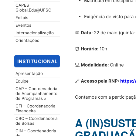
Matrícula em disciplina 
CAPES
Global.Edu@UFSC
Exigência de visto para
Editais
Eventos
📅
Data:
22 de maio (quinta-
Internacionalização
Orientações
⏰
Horário:
10h
INSTITUCIONAL
💻
Modalidade:
Online
Apresentação
🔗
Acesso pela RNP:
https:
Equipe
CAP – Coordenadoria
de Acompanhamento
Contamos com a participação
de Programas »
CFI – Coordenadoria
Financeira
A (IN)SUST
CBO – Coordenadoria
de Bolsas
GRADUAÇÃO:
CIN – Coordenadoria
de