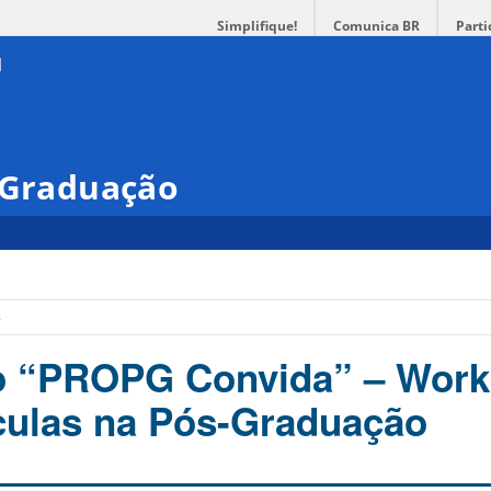
Simplifique!
Comunica BR
Parti
s-Graduação
s
do “PROPG Convida” – Wor
culas na Pós-Graduação