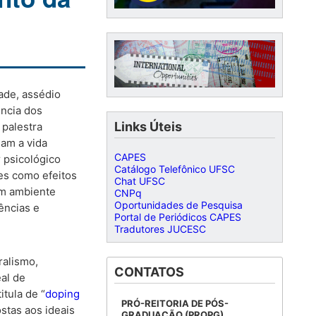
ade, assédio
ência dos
Links Úteis
a palestra
iam a vida
CAPES
 psicológico
Catálogo Telefônico UFSC
es como efeitos
Chat UFSC
 um ambiente
CNPq
Oportunidades de Pesquisa
ências e
Portal de Periódicos CAPES
Tradutores JUCESC
ralismo,
CONTATOS
al de
itula de “
doping
PRÓ-REITORIA DE PÓS-
stas aos ideais
GRADUAÇÃO (PROPG)