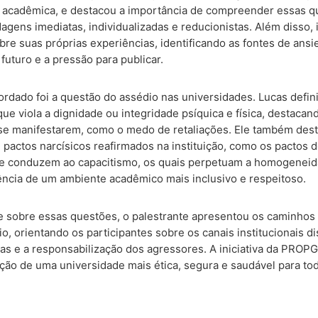
de acadêmica, e destacou a importância de compreender essas 
agens imediatas, individualizadas e reducionistas. Além disso, 
obre suas próprias experiências, identificando as fontes de ans
uturo e a pressão para publicar.
rdado foi a questão do assédio nas universidades. Lucas defin
e viola a dignidade ou integridade psíquica e física, destacand
se manifestarem, como o medo de retaliações. Ele também des
actos narcísicos reafirmados na instituição, como os pactos d
ue conduzem ao capacitismo, os quais perpetuam a homogeneid
ência de um ambiente acadêmico mais inclusivo e respeitoso.
 sobre essas questões, o palestrante apresentou os caminhos 
, orientando os participantes sobre os canais institucionais d
mas e a responsabilização dos agressores. A iniciativa da PROPG
ão de uma universidade mais ética, segura e saudável para to