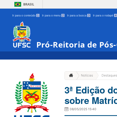
BRASIL
Ir para o conteúdo
1
Ir para o menu
2
Ir para a busca
3
Ir para o rodapé
4
Pró-Reitoria de Pó
Notícias
Destaque
3ª Edição 
sobre Matrí
08/05/2025 15:40