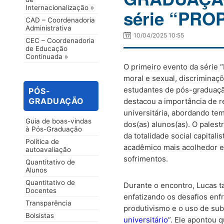
Internacionalização »
série “PRO
CAD – Coordenadoria
Administrativa
10/04/2025 10:55
CEC – Coordenadoria
de Educação
Continuada »
O primeiro evento da série
moral e sexual, discriminaç
estudantes de pós-graduaç
PÓS-
GRADUAÇÃO
destacou a importância de r
universitária, abordando te
Guia de boas-vindas
dos(as) alunos(as). O pales
à Pós-Graduação
da totalidade social capital
Política de
acadêmico mais acolhedor e 
autoavaliação
sofrimentos.
Quantitativo de
Alunos
Quantitativo de
Durante o encontro, Lucas t
Docentes
enfatizando os desafios enf
Transparência
produtivismo e o uso de subs
Bolsistas
universitário
”. Ele apontou