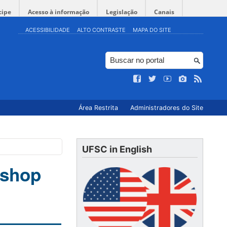
cipe
Acesso à informação
Legislação
Canais
ACESSIBILIDADE
ALTO CONTRASTE
MAPA DO SITE
Área Restrita
Administradores do Site
UFSC in English
kshop