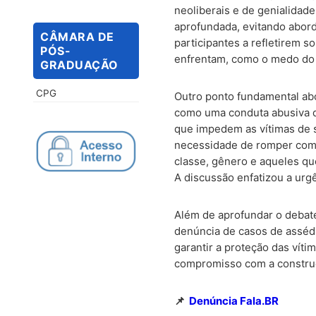
neoliberais e de genialida
aprofundada, evitando abord
CÂMARA DE
participantes a refletirem s
PÓS-
enfrentam, como o medo do f
GRADUAÇÃO
CPG
Outro ponto fundamental abo
como uma conduta abusiva qu
que impedem as vítimas de 
necessidade de romper com p
classe, gênero e aqueles q
A discussão enfatizou a urg
Além de aprofundar o debate
denúncia de casos de assédio
garantir a proteção das víti
compromisso com a construç
📌
Denúncia Fala.BR