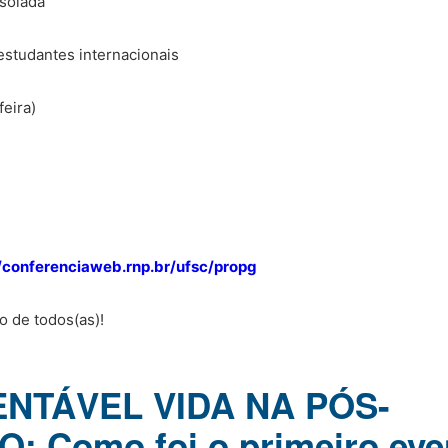
isolada
 estudantes internacionais
feira)
//conferenciaweb.rnp.br/ufsc/propg
 de todos(as)!
ENTÁVEL VIDA NA PÓS-
 Como foi o primeiro eve