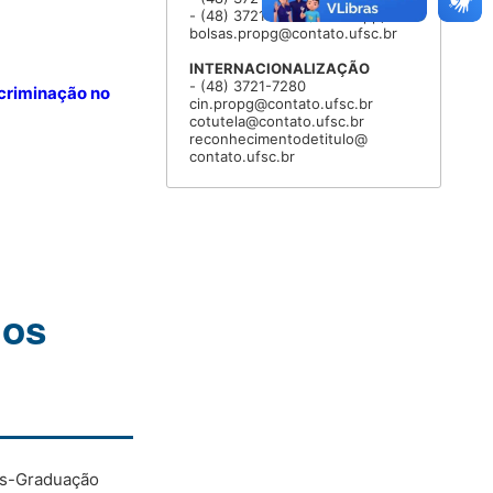
- (48) 3721-9311 (Whatsapp)
bolsas.propg@contato.ufsc.br
INTERNACIONALIZAÇÃO
- (48) 3721-7280
scriminação no
cin.propg@contato.ufsc.br
cotutela@contato.ufsc.br
reconhecimentodetitulo@
contato.ufsc.br
 os
ós-Graduação