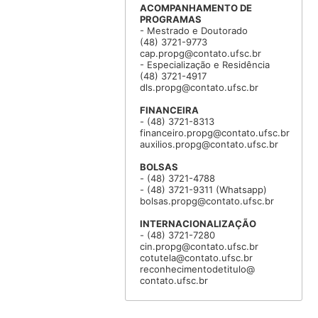
ACOMPANHAMENTO DE
PROGRAMAS
- Mestrado e Doutorado
(48) 3721-9773
cap.propg@contato.ufsc.br
- Especialização e Residência
(48) 3721-4917
dls.propg@contato.ufsc.br
FINANCEIRA
- (48) 3721-8313
financeiro.propg@contato.ufsc.br
auxilios.propg@contato.ufsc.br
BOLSAS
- (48) 3721-4788
- (48) 3721-9311 (Whatsapp)
bolsas.propg@contato.ufsc.br
INTERNACIONALIZAÇÃO
- (48) 3721-7280
cin.propg@contato.ufsc.br
cotutela@contato.ufsc.br
reconhecimentodetitulo@
contato.ufsc.br