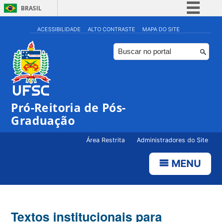
BRASIL
Simplifique!
ACESSIBILIDADE
ALTO CONTRASTE
MAPA DO SITE
Comunica BR
Participe
Acesso à informação
Legislação
Pró-Reitoria de Pós-
Canais
Graduação
Área Restrita
Administradores do Site
MENU
Textos institucionais para