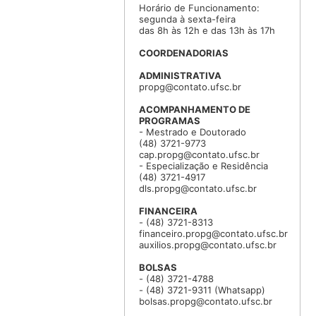
Horário de Funcionamento:
segunda à sexta-feira
das 8h às 12h e das 13h às 17h
COORDENADORIAS
ADMINISTRATIVA
propg@contato.ufsc.br
ACOMPANHAMENTO DE
PROGRAMAS
- Mestrado e Doutorado
(48) 3721-9773
cap.propg@contato.ufsc.br
- Especialização e Residência
(48) 3721-4917
dls.propg@contato.ufsc.br
FINANCEIRA
- (48) 3721-8313
financeiro.propg@contato.ufsc.br
auxilios.propg@contato.ufsc.br
BOLSAS
- (48) 3721-4788
- (48) 3721-9311 (Whatsapp)
bolsas.propg@contato.ufsc.br