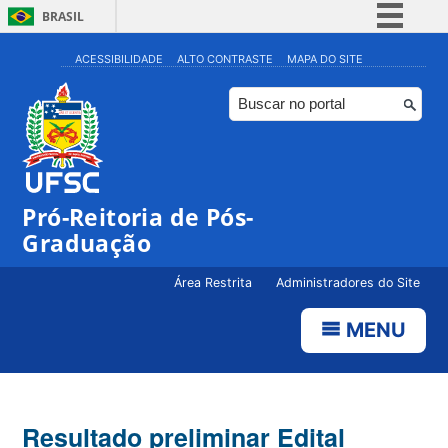
BRASIL
Simplifique!
ACESSIBILIDADE
ALTO CONTRASTE
MAPA DO SITE
Comunica BR
Participe
Acesso à informação
Legislação
Pró-Reitoria de Pós-
Canais
Graduação
Área Restrita
Administradores do Site
MENU
Resultado preliminar Edital