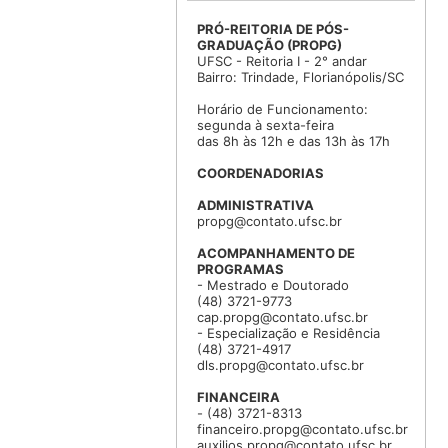
PRÓ-REITORIA DE PÓS-
GRADUAÇÃO (PROPG)
UFSC - Reitoria I - 2° andar
Bairro: Trindade, Florianópolis/SC
Horário de Funcionamento:
segunda à sexta-feira
das 8h às 12h e das 13h às 17h
COORDENADORIAS
ADMINISTRATIVA
propg@contato.ufsc.br
ACOMPANHAMENTO DE
PROGRAMAS
- Mestrado e Doutorado
(48) 3721-9773
cap.propg@contato.ufsc.br
- Especialização e Residência
(48) 3721-4917
dls.propg@contato.ufsc.br
FINANCEIRA
- (48) 3721-8313
financeiro.propg@contato.ufsc.br
auxilios.propg@contato.ufsc.br