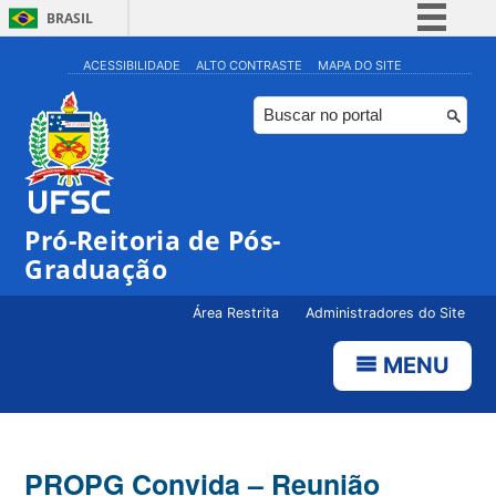
BRASIL
Simplifique!
ACESSIBILIDADE
ALTO CONTRASTE
MAPA DO SITE
Comunica BR
Participe
Acesso à informação
Legislação
Pró-Reitoria de Pós-
Canais
Graduação
Área Restrita
Administradores do Site
MENU
PROPG Convida – Reunião