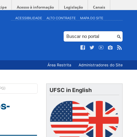
cipe
Acesso à informação
Legislação
Canais
ACESSIBILIDADE
ALTO CONTRASTE
MAPA DO SITE
Área Restrita
Administradores do Site
dPG)
UFSC in English
s-