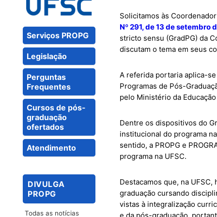
Solicitamos às Coordenado
Nº 291, de 13 de setembro 
Serviços PROPG
stricto sensu (GradPG) da 
discutam o tema em seus co
Legislação
A referida portaria aplica-s
Perguntas
Programas de Pós-Graduaçã
Frequentes
pelo Ministério da Educação
Cursos de pós-
graduação
Dentre os dispositivos do 
ofertados
institucional do programa n
sentido, a PROPG e PROGRAD 
Atendimento
programa na UFSC.
Destacamos que, na UFSC, h
DIVULGA
graduação cursando discipli
PROPG
vistas à integralização curr
Todas as notícias
e da pós-graduação, portan