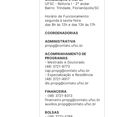
UFSC - Reitoria I - 2° andar
Bairro: Trindade, Florianópolis/SC
Horário de Funcionamento:
segunda à sexta-feira
das 8h às 12h e das 13h às 17h
COORDENADORIAS
ADMINISTRATIVA
propg@contato.ufsc.br
ACOMPANHAMENTO DE
PROGRAMAS
- Mestrado e Doutorado
(48) 3721-9773
cap.propg@contato.ufsc.br
- Especialização e Residência
(48) 3721-4917
dls.propg@contato.ufsc.br
FINANCEIRA
- (48) 3721-8313
financeiro.propg@contato.ufsc.br
auxilios.propg@contato.ufsc.br
BOLSAS
- (48) 3721-4788