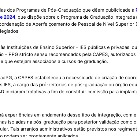
rias dos Programas de Pós-Graduação que dêem
publicidade à
de 2024
, que dispõe sobre o Programa
de Graduação Integrada
Coordenação de Aperfeiçoamento de Pessoal de Nível Superior 
legiados.
e às Instituições de Ensino Superior – IES públicas e privadas, 
o – PPG stricto sensu recomendados pela CAPES, autorizados
 e que estejam associados a cursos de graduação.
GradPG, a CAPES estabeleceu a necessidade de criação de coo
as IES, a cargo das pró-reitorias de pós-graduação ou órgão equ
iniciaram tratativas a fim de constituir comissão para implant
á experiências em andamento desse tipo de integração, com e
nas isoladas na pós-graduação para posterior validação como o
icular. Tais arranjos administrativos estão previstos nos regime
to podem ser prontamente aplicados.