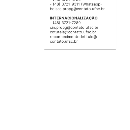
- (48) 3721-9311 (Whatsapp)
bolsas.propg@contato.ufsc.br
INTERNACIONALIZAÇÃO
- (48) 3721-7280
cin.propg@contato.ufsc.br
cotutela@contato.ufsc.br
reconhecimentodetitulo@
contato.ufsc.br