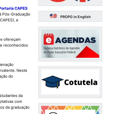
Portaria CAPES
 à Pós-Graduação
PROPG in English
(CAPES), e
que ofereçam
 e reconhecidos
rdenação
ivalente. Neste
ação do
studantes da
ptativas com
ntos da graduação