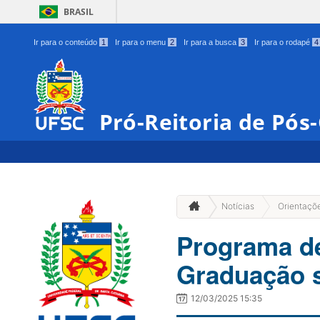
BRASIL
Ir para o conteúdo
1
Ir para o menu
2
Ir para a busca
3
Ir para o rodapé
4
Pró-Reitoria de Pó
Notícias
Orientaçõ
Programa de
Graduação s
12/03/2025 15:35