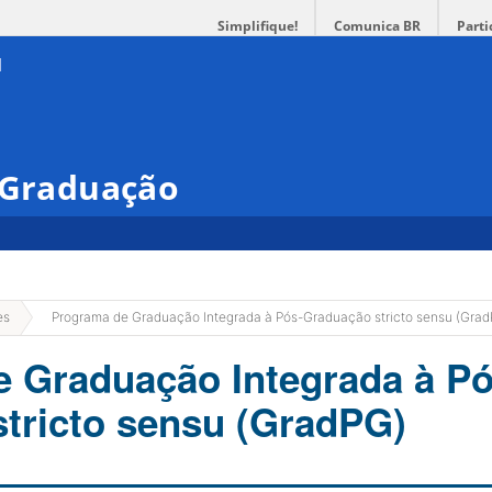
Simplifique!
Comunica BR
Parti
s-Graduação
»
es
Programa de Graduação Integrada à Pós-Graduação stricto sensu (Gra
 Graduação Integrada à Pó
tricto sensu (GradPG)