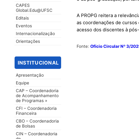
CAPES
Global.Edu@UFSC
A PROPG reitera a relevânc
Editais
as coordenações de cursos 
Eventos
acesso dos discentes à pós
Internacionalização
Orientações
Fonte:
Ofício Circular Nº 3/20
INSTITUCIONAL
Apresentação
Equipe
CAP – Coordenadoria
de Acompanhamento
de Programas »
CFI – Coordenadoria
Financeira
CBO – Coordenadoria
de Bolsas
CIN – Coordenadoria
de