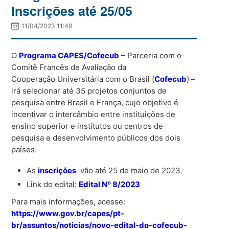
Inscrições até 25/05
11/04/2023 11:49
O
Programa CAPES/Cofecub
– Parceria com o
Comitê Francês de Avaliação da
Cooperação Universitária com o Brasil (
Cofecub
) –
irá selecionar até 35 projetos conjuntos de
pesquisa entre Brasil e França, cujo objetivo é
incentivar o intercâmbio entre instituições de
ensino superior e institutos ou centros de
pesquisa e desenvolvimento públicos dos dois
países.
As
inscrições
vão até 25 de maio de 2023.
Link do edital:
Edital Nº 8/2023
Para mais informações, acesse:
https://www.gov.br/capes/pt-
br/assuntos/noticias/novo-edital-do-cofecub-