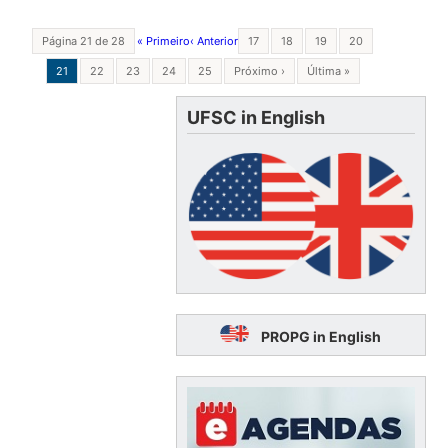
Página 21 de 28
« Primeiro
‹ Anterior
17
18
19
20
21
22
23
24
25
Próximo ›
Última »
UFSC in English
PROPG in English