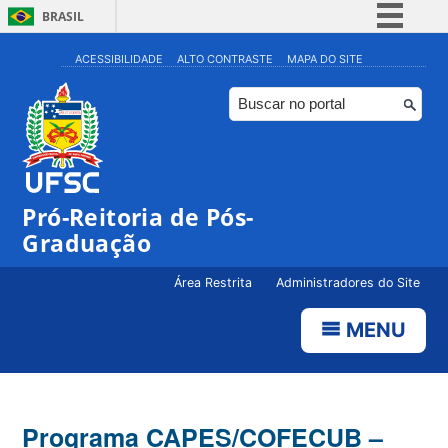
BRASIL
Simplifique!
ACESSIBILIDADE
ALTO CONTRASTE
MAPA DO SITE
Comunica BR
Participe
Acesso à informação
Legislação
Pró-Reitoria de Pós-
Canais
Graduação
Área Restrita
Administradores do Site
MENU
Programa CAPES/COFECUB –