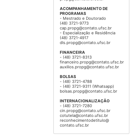
ACOMPANHAMENTO DE
PROGRAMAS
- Mestrado e Doutorado
(48) 3721-9773
cap.propg@contato.ufsc.br
- Especialização e Residência
(48) 3721-4917
dls.propg@contato.ufsc.br
FINANCEIRA
- (48) 3721-8313
financeiro.propg@contato.ufsc.br
auxilios.propg@contato.ufsc.br
BOLSAS
- (48) 3721-4788
- (48) 3721-9311 (Whatsapp)
bolsas.propg@contato.ufsc.br
INTERNACIONALIZAÇÃO
- (48) 3721-7280
cin.propg@contato.ufsc.br
cotutela@contato.ufsc.br
reconhecimentodetitulo@
contato.ufsc.br