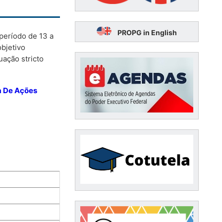
PROPG in English
eríodo de 13 a
bjetivo
uação stricto
a De Ações