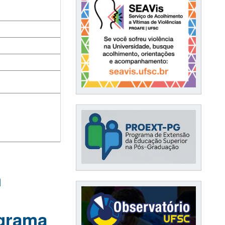
m
ograma