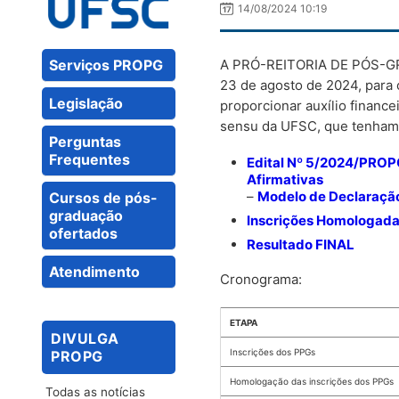
14/08/2024 10:19
Serviços PROPG
A PRÓ-REITORIA DE PÓS-GRAD
23 de agosto de 2024, para 
Legislação
proporcionar auxílio financ
sensu da UFSC, que tenham i
Perguntas
Frequentes
Edital Nº 5/2024/PROPG
Afirmativas
–
Modelo de Declaraçã
Cursos de pós-
graduação
Inscrições Homologad
ofertados
Resultado FINAL
Atendimento
Cronograma:
ETAPA
DIVULGA
Inscrições dos PPGs
PROPG
Homologação das inscrições dos PPGs
Todas as notícias