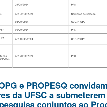
29/08/2024
PPG
Gs
Até 02/09/2024
Comissão de Seleção
03/09/2024
CBO/PROPG
inar
05/09/2024
PPG
e do
Até 10/09/2024
CBO/PROPG
ntação
Até 20/09/2024
PPG
/09/2024
ROPG e PROPESQ convida
res da UFSC a submeterem
 pesquisa conjuntos ao Pr