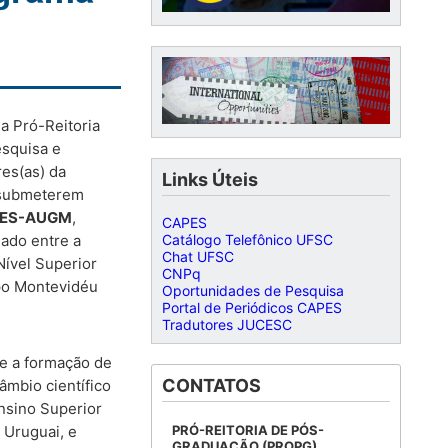
 a Pró-Reitoria
esquisa e
es(as) da
Links Úteis
a submeterem
PES-AUGM
,
CAPES
Catálogo Telefônico UFSC
ado entre a
Chat UFSC
ível Superior
CNPq
po Montevidéu
Oportunidades de Pesquisa
Portal de Periódicos CAPES
Tradutores JUCESC
 e a formação de
CONTATOS
âmbio científico
nsino Superior
PRÓ-REITORIA DE PÓS-
 Uruguai, e
GRADUAÇÃO (PROPG)