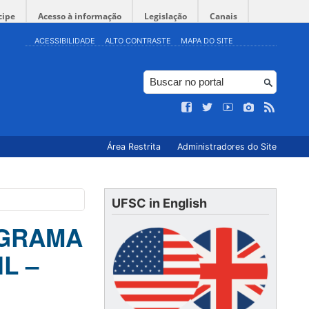
cipe
Acesso à informação
Legislação
Canais
ACESSIBILIDADE
ALTO CONTRASTE
MAPA DO SITE
Área Restrita
Administradores do Site
UFSC in English
OGRAMA
L –