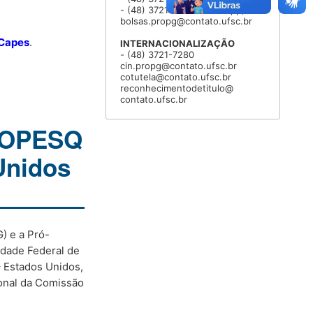
- (48) 3721-9311 (Whatsapp)
bolsas.propg@contato.ufsc.br
 Capes
.
INTERNACIONALIZAÇÃO
- (48) 3721-7280
cin.propg@contato.ufsc.br
cotutela@contato.ufsc.br
reconhecimentodetitulo@
contato.ufsc.br
ROPESQ
Unidos
) e a Pró-
idade Federal de
– Estados Unidos,
onal da Comissão