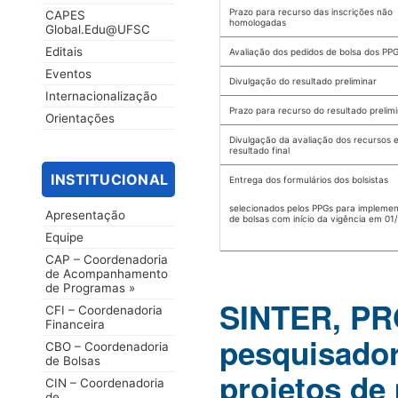
Prazo para recurso das inscrições não
CAPES
homologadas
Global.Edu@UFSC
Editais
Avaliação dos pedidos de bolsa dos PP
Eventos
Divulgação do resultado preliminar
Internacionalização
Prazo para recurso do resultado prelim
Orientações
Divulgação da avaliação dos recursos 
resultado final
INSTITUCIONAL
Entrega dos formulários dos bolsistas
selecionados pelos PPGs para impleme
Apresentação
de bolsas com início da vigência em 01
Equipe
CAP – Coordenadoria
de Acompanhamento
de Programas »
SINTER, P
CFI – Coordenadoria
Financeira
pesquisado
CBO – Coordenadoria
de Bolsas
projetos de
CIN – Coordenadoria
de