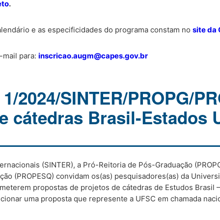
eto
.
alendário e as especificidades do programa constam no
site da
-mail para:
inscricao.augm@capes.gov.br
º 1/2024/SINTER/PROPG/P
de cátedras Brasil-Estados 
ternacionais (SINTER), a Pró-Reitoria de Pós-Graduação (PROPG
vação (PROPESQ) convidam os(as) pesquisadores(as) da Univers
meterem propostas de projetos de cátedras de Estudos Brasil 
ecionar uma proposta que represente a UFSC em chamada naci