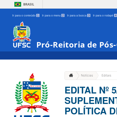
BRASIL
Ir para o conteúdo
1
Ir para o menu
2
Ir para a busca
3
Ir para o rodapé
4
Pró-Reitoria de Pó
Notícias
Editais
EDITAL Nº
SUPLEMENT
POLÍTICA 