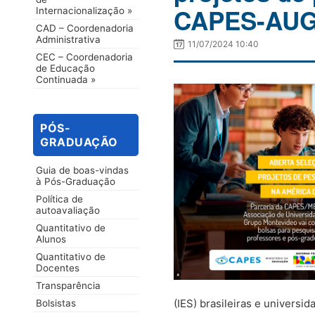
CAPES-AU
Internacionalização »
CAD – Coordenadoria
Administrativa
11/07/2024 10:40
CEC – Coordenadoria
de Educação
Continuada »
PÓS-
GRADUAÇÃO
Guia de boas-vindas
à Pós-Graduação
Política de
autoavaliação
Quantitativo de
Alunos
Quantitativo de
Docentes
Transparência
(IES) brasileiras e univers
Bolsistas