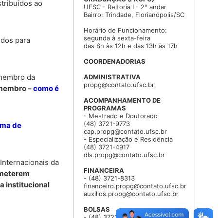
stribuídos ao
UFSC - Reitoria I - 2° andar
Bairro: Trindade, Florianópolis/SC
Horário de Funcionamento:
segunda à sexta-feira
udos para
das 8h às 12h e das 13h às 17h
COORDENADORIAS
 membro da
ADMINISTRATIVA
propg@contato.ufsc.br
-membro –
como é
ACOMPANHAMENTO DE
PROGRAMAS
- Mestrado e Doutorado
(48) 3721-9773
ema de
cap.propg@contato.ufsc.br
- Especialização e Residência
(48) 3721-4917
dls.propg@contato.ufsc.br
Internacionais da
FINANCEIRA
bmeterem
- (48) 3721-8313
a institucional
financeiro.propg@contato.ufsc.br
auxilios.propg@contato.ufsc.br
BOLSAS
- (48) 3721-4788