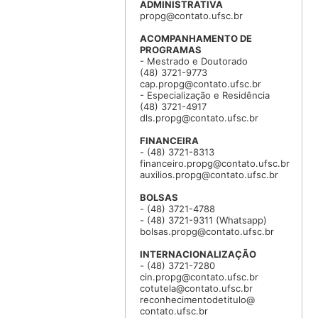
ADMINISTRATIVA
propg@contato.ufsc.br
ACOMPANHAMENTO DE
PROGRAMAS
- Mestrado e Doutorado
(48) 3721-9773
cap.propg@contato.ufsc.br
- Especialização e Residência
(48) 3721-4917
dls.propg@contato.ufsc.br
FINANCEIRA
- (48) 3721-8313
financeiro.propg@contato.ufsc.br
auxilios.propg@contato.ufsc.br
BOLSAS
- (48) 3721-4788
- (48) 3721-9311 (Whatsapp)
bolsas.propg@contato.ufsc.br
INTERNACIONALIZAÇÃO
- (48) 3721-7280
cin.propg@contato.ufsc.br
cotutela@contato.ufsc.br
reconhecimentodetitulo@
contato.ufsc.br