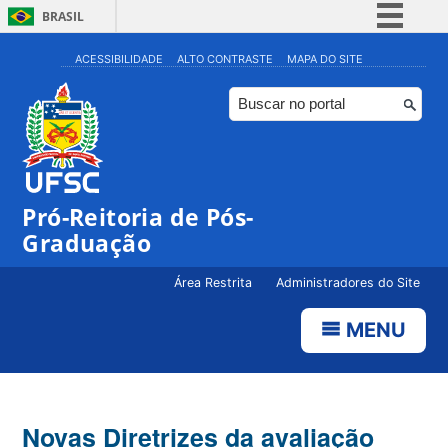
BRASIL
Simplifique!
ACESSIBILIDADE
ALTO CONTRASTE
MAPA DO SITE
Comunica BR
Participe
Acesso à informação
Legislação
Pró-Reitoria de Pós-
Canais
Graduação
Área Restrita
Administradores do Site
MENU
Novas Diretrizes da avaliação