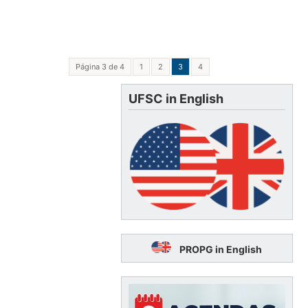
Página 3 de 4
1
2
3
4
UFSC in English
PROPG in English