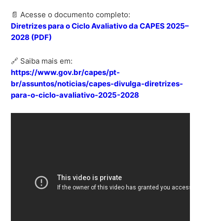
📄 Acesse o documento completo:
Diretrizes para o Ciclo Avaliativo da CAPES 2025–
2028 (PDF)
🔗 Saiba mais em:
https://www.gov.br/capes/pt-
br/assuntos/noticias/capes-divulga-diretrizes-
para-o-ciclo-avaliativo-2025-2028