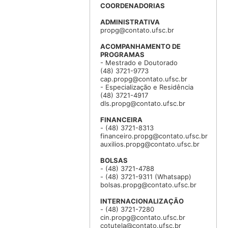
COORDENADORIAS
ADMINISTRATIVA
propg@contato.ufsc.br
ACOMPANHAMENTO DE
PROGRAMAS
- Mestrado e Doutorado
(48) 3721-9773
cap.propg@contato.ufsc.br
- Especialização e Residência
(48) 3721-4917
dls.propg@contato.ufsc.br
FINANCEIRA
- (48) 3721-8313
financeiro.propg@contato.ufsc.br
auxilios.propg@contato.ufsc.br
BOLSAS
- (48) 3721-4788
- (48) 3721-9311 (Whatsapp)
bolsas.propg@contato.ufsc.br
INTERNACIONALIZAÇÃO
- (48) 3721-7280
cin.propg@contato.ufsc.br
cotutela@contato.ufsc.br