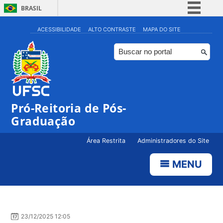
BRASIL
Simplifique!
ACESSIBILIDADE
ALTO CONTRASTE
MAPA DO SITE
Comunica BR
Participe
Acesso à informação
Legislação
Pró-Reitoria de Pós-
Canais
Graduação
Área Restrita
Administradores do Site
MENU
23/12/2025 12:05