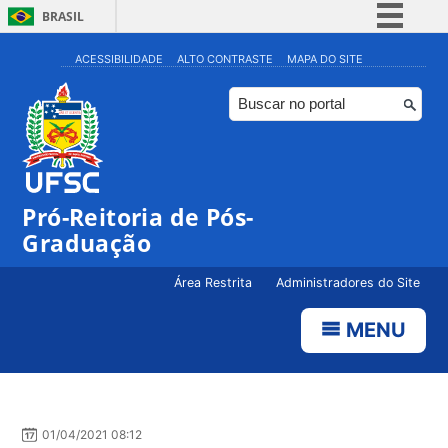
BRASIL
Simplifique!
ACESSIBILIDADE
ALTO CONTRASTE
MAPA DO SITE
Comunica BR
Participe
Acesso à informação
Legislação
Pró-Reitoria de Pós-
Canais
Graduação
Área Restrita
Administradores do Site
MENU
01/04/2021 08:12