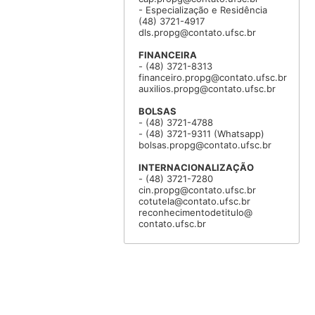
- Especialização e Residência
(48) 3721-4917
dls.propg@contato.ufsc.br
FINANCEIRA
- (48) 3721-8313
financeiro.propg@contato.ufsc.br
auxilios.propg@contato.ufsc.br
BOLSAS
- (48) 3721-4788
- (48) 3721-9311 (Whatsapp)
bolsas.propg@contato.ufsc.br
INTERNACIONALIZAÇÃO
- (48) 3721-7280
cin.propg@contato.ufsc.br
cotutela@contato.ufsc.br
reconhecimentodetitulo@
contato.ufsc.br