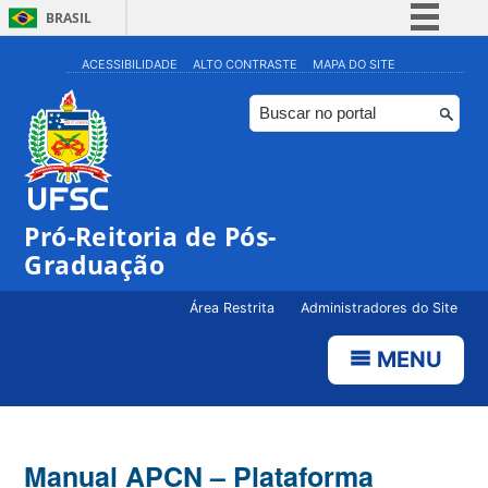
BRASIL
Simplifique!
ACESSIBILIDADE
ALTO CONTRASTE
MAPA DO SITE
Comunica BR
Participe
Acesso à informação
Legislação
Pró-Reitoria de Pós-
Canais
Graduação
Área Restrita
Administradores do Site
MENU
Manual APCN – Plataforma