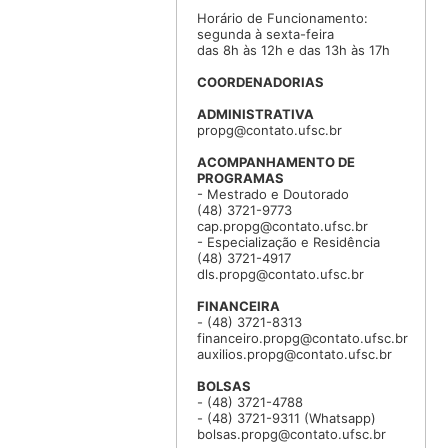
Horário de Funcionamento:
segunda à sexta-feira
das 8h às 12h e das 13h às 17h
COORDENADORIAS
ADMINISTRATIVA
propg@contato.ufsc.br
ACOMPANHAMENTO DE
PROGRAMAS
- Mestrado e Doutorado
(48) 3721-9773
cap.propg@contato.ufsc.br
- Especialização e Residência
(48) 3721-4917
dls.propg@contato.ufsc.br
FINANCEIRA
- (48) 3721-8313
financeiro.propg@contato.ufsc.br
auxilios.propg@contato.ufsc.br
BOLSAS
- (48) 3721-4788
- (48) 3721-9311 (Whatsapp)
bolsas.propg@contato.ufsc.br