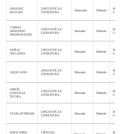
SHAFQAT
LINGUíSTICA E
Homologação
Doutorado
Deferido
HUSSAIN
LITERATURA
Concluída
CORINA
LINGUíSTICA E
Homologação
ARMANDO
Mestrado
Deferido
LITERATURA
Concluída
NHAMURAVATE
EMÍLIA
LINGUíSTICA E
Homologação
Mestrado
Deferido
MUCANDA
LITERATURA
Concluída
LINGUíSTICA E
Homologação
GILDO JOÃO
Mestrado
Deferido
LITERATURA
Concluída
SIMÓN
LINGUíSTICA E
Homologação
GONZÁLEZ
Mestrado
Deferido
LITERATURA
Concluída
TICORA
LINGUíSTICA E
Homologação
YUSRA IFTIKHAR
Mestrado
Deferido
LITERATURA
Concluída
HAFIZ IDRIS
CIÊNCIAS
Homologação