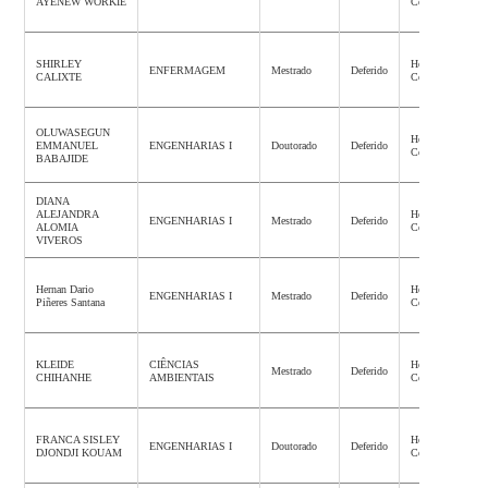
AYENEW WORKIE
Concluída
SHIRLEY
Homologação
ENFERMAGEM
Mestrado
Deferido
CALIXTE
Concluída
OLUWASEGUN
Homologação
EMMANUEL
ENGENHARIAS I
Doutorado
Deferido
Concluída
BABAJIDE
DIANA
ALEJANDRA
Homologação
ENGENHARIAS I
Mestrado
Deferido
ALOMIA
Concluída
VIVEROS
Hernan Dario
Homologação
ENGENHARIAS I
Mestrado
Deferido
Piñeres Santana
Concluída
KLEIDE
CIÊNCIAS
Homologação
Mestrado
Deferido
CHIHANHE
AMBIENTAIS
Concluída
FRANCA SISLEY
Homologação
ENGENHARIAS I
Doutorado
Deferido
DJONDJI KOUAM
Concluída