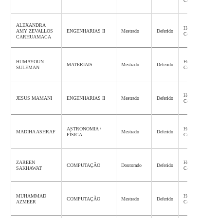
Concluída
ALEXANDRA
Homologação
AMY ZEVALLOS
ENGENHARIAS II
Mestrado
Deferido
Concluída
CARHUAMACA
HUMAYOUN
Homologação
MATERIAIS
Mestrado
Deferido
SULEMAN
Concluída
Homologação
JESUS MAMANI
ENGENHARIAS II
Mestrado
Deferido
Concluída
ASTRONOMIA /
Homologação
MADIHA ASHRAF
Mestrado
Deferido
FÍSICA
Concluída
ZAREEN
Homologação
COMPUTAÇÃO
Doutorado
Deferido
SAKHAWAT
Concluída
MUHAMMAD
Homologação
COMPUTAÇÃO
Mestrado
Deferido
AZMEER
Concluída