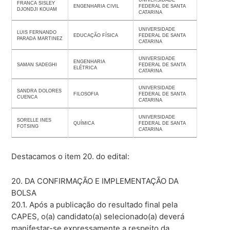
FRANCA SISLEY
ENGENHARIA CIVIL
FEDERAL DE SANTA
DJONDJI KOUAM
CATARINA
UNIVERSIDADE
LUIS FERNANDO
EDUCAÇÃO FÍSICA
FEDERAL DE SANTA
PARADA MARTINEZ
CATARINA
UNIVERSIDADE
ENGENHARIA
SAMAN SADEGHI
FEDERAL DE SANTA
ELÉTRICA
CATARINA
UNIVERSIDADE
SANDRA DOLORES
FILOSOFIA
FEDERAL DE SANTA
CUENCA
CATARINA
UNIVERSIDADE
SORELLE INES
QUÍMICA
FEDERAL DE SANTA
FOTSING
CATARINA
Destacamos o item 20. do edital:
20. DA CONFIRMAÇÃO E IMPLEMENTAÇÃO DA
BOLSA
20.1. Após a publicação do resultado final pela
CAPES, o(a) candidato(a) selecionado(a) deverá
manifestar-se expressamente a respeito da