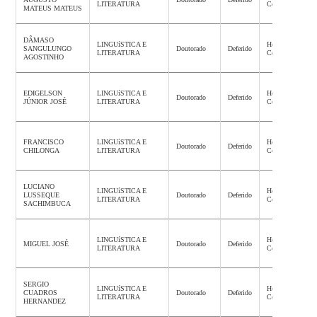
LITERATURA
Concluída
MATEUS MATEUS
DÂMASO
LINGUíSTICA E
Homologação
SANGULUNGO
Doutorado
Deferido
LITERATURA
Concluída
AGOSTINHO
EDIGELSON
LINGUíSTICA E
Homologação
Doutorado
Deferido
JÚNIOR JOSÉ
LITERATURA
Concluída
FRANCISCO
LINGUíSTICA E
Homologação
Doutorado
Deferido
CHILONGA
LITERATURA
Concluída
LUCIANO
LINGUíSTICA E
Homologação
LUSSEQUE
Doutorado
Deferido
LITERATURA
Concluída
SACHIMBUCA
LINGUíSTICA E
Homologação
MIGUEL JOSÉ
Doutorado
Deferido
LITERATURA
Concluída
SERGIO
LINGUíSTICA E
Homologação
CUADROS
Doutorado
Deferido
LITERATURA
Concluída
HERNANDEZ