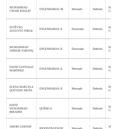
MUHAMMAD
Homologação
ENGENHARIAS III
Mestrado
Deferido
UMAIR KHALID
Concluída
ESTÊVÃO
Homologação
ENGENHARIAS II
Doutorado
Deferido
AUGUSTO JORGE
Concluída
MUIHAMMAD
Homologação
ENGENHARIAS II
Doutorado
Deferido
AMMAR FAROOQ
Concluída
DAVID SANTIAGO
Homologação
ENGENHARIAS II
Mestrado
Deferido
MARTINEZ
Concluída
ELENA MARCELA
Homologação
ENGENHARIAS II
Mestrado
Deferido
QUEVEDO MEJÍA
Concluída
HAFIZ
Homologação
MUHAMMAD
QUÍMICA
Mestrado
Deferido
Concluída
IBRAHIM
OMORI GODWIN
Homologação
BIODIVERSIDADE
Mestrado
Deferido