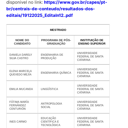
disponivel no link:
https://www.gov.br/capes/pt-
br/centrais-de-conteudo/resultados-dos-
editais/19122025_Editaln12..pdf
MESTRADO
NOME DO
PROGRAMA DE PÓS-
INSTITUIÇÃO DE
CANDIDATO
GRADUAÇÃO
ENSINO SUPERIOR
UNIVERSIDADE
DANIELA DARELY
ENGENHARIA DE
FEDERAL DE SANTA
SILVA CASTRO
PRODUÇÃO
CATARINA
UNIVERSIDADE
ELENA MARCELA
ENGENHARIA QUÍMICA
FEDERAL DE SANTA
QUEVEDO MEJÍA
CATARINA
UNIVERSIDADE
EMILIA MUCANDA
LINGÜÍSTICA
FEDERAL DE SANTA
CATARINA
FÁTIMA MARÍA
UNIVERSIDADE
ANTROPOLOGIA
FERNÁNDEZ
FEDERAL DE SANTA
SOCIAL
CENTURIÓN
CATARINA
EDUCAÇÃO
UNIVERSIDADE
INES CARMO
CIENTÍFICA E
FEDERAL DE SANTA
TECNOLÓGICA
CATARINA