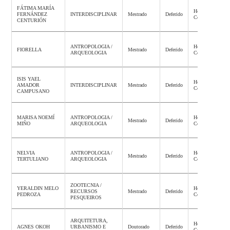
FÁTIMA MARÍA
Homologação
FERNÁNDEZ
INTERDISCIPLINAR
Mestrado
Deferido
Concluída
CENTURIÓN
ANTROPOLOGIA /
Homologação
FIORELLA
Mestrado
Deferido
ARQUEOLOGIA
Concluída
ISIS YAEL
Homologação
AMADOR
INTERDISCIPLINAR
Mestrado
Deferido
Concluída
CAMPUSANO
MARISA NOEMÍ
ANTROPOLOGIA /
Homologação
Mestrado
Deferido
MIÑO
ARQUEOLOGIA
Concluída
NELVIA
ANTROPOLOGIA /
Homologação
Mestrado
Deferido
TERTULIANO
ARQUEOLOGIA
Concluída
ZOOTECNIA /
YERALDIN MELO
Homologação
RECURSOS
Mestrado
Deferido
PEDROZA
Concluída
PESQUEIROS
ARQUITETURA,
Homologação
AGNES OKOH
URBANISMO E
Doutorado
Deferido
Concluída