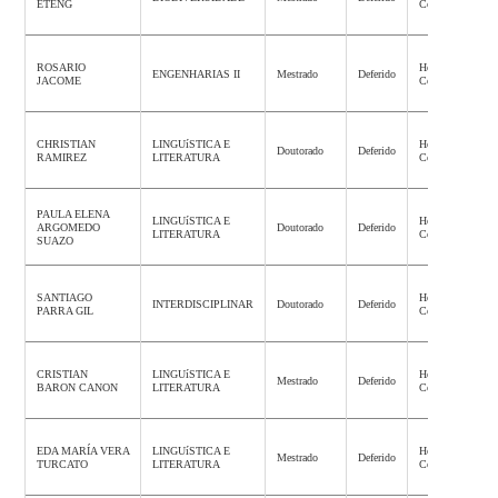
ETENG
Concluída
ROSARIO
Homologação
ENGENHARIAS II
Mestrado
Deferido
JACOME
Concluída
CHRISTIAN
LINGUíSTICA E
Homologação
Doutorado
Deferido
RAMIREZ
LITERATURA
Concluída
PAULA ELENA
LINGUíSTICA E
Homologação
ARGOMEDO
Doutorado
Deferido
LITERATURA
Concluída
SUAZO
SANTIAGO
Homologação
INTERDISCIPLINAR
Doutorado
Deferido
PARRA GIL
Concluída
CRISTIAN
LINGUíSTICA E
Homologação
Mestrado
Deferido
BARON CANON
LITERATURA
Concluída
EDA MARÍA VERA
LINGUíSTICA E
Homologação
Mestrado
Deferido
TURCATO
LITERATURA
Concluída