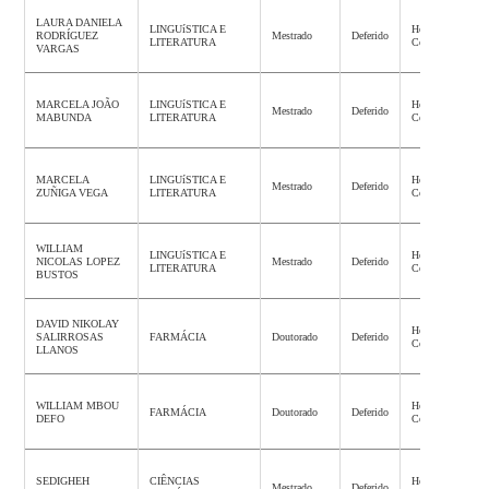
LAURA DANIELA
LINGUíSTICA E
Homologação
RODRÍGUEZ
Mestrado
Deferido
LITERATURA
Concluída
VARGAS
MARCELA JOÃO
LINGUíSTICA E
Homologação
Mestrado
Deferido
MABUNDA
LITERATURA
Concluída
MARCELA
LINGUíSTICA E
Homologação
Mestrado
Deferido
ZUÑIGA VEGA
LITERATURA
Concluída
WILLIAM
LINGUíSTICA E
Homologação
NICOLAS LOPEZ
Mestrado
Deferido
LITERATURA
Concluída
BUSTOS
DAVID NIKOLAY
Homologação
SALIRROSAS
FARMÁCIA
Doutorado
Deferido
Concluída
LLANOS
WILLIAM MBOU
Homologação
FARMÁCIA
Doutorado
Deferido
DEFO
Concluída
SEDIGHEH
CIÊNCIAS
Homologação
Mestrado
Deferido