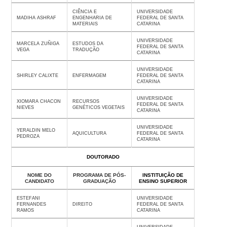
CIÊNCIA E
UNIVERSIDADE
MADIHA ASHRAF
ENGENHARIA DE
FEDERAL DE SANTA
MATERIAIS
CATARINA
UNIVERSIDADE
MARCELA ZUÑIGA
ESTUDOS DA
FEDERAL DE SANTA
VEGA
TRADUÇÃO
CATARINA
UNIVERSIDADE
SHIRLEY CALIXTE
ENFERMAGEM
FEDERAL DE SANTA
CATARINA
UNIVERSIDADE
XIOMARA CHACON
RECURSOS
FEDERAL DE SANTA
NIEVES
GENÉTICOS VEGETAIS
CATARINA
UNIVERSIDADE
YERALDIN MELO
AQUICULTURA
FEDERAL DE SANTA
PEDROZA
CATARINA
DOUTORADO
NOME DO
PROGRAMA DE PÓS-
INSTITUIÇÃO DE
CANDIDATO
GRADUAÇÃO
ENSINO SUPERIOR
ESTEFANI
UNIVERSIDADE
FERNANDES
DIREITO
FEDERAL DE SANTA
RAMOS
CATARINA
UNIVERSIDADE