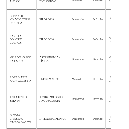
ANZANI
BIOLÓGICAS I
Concluída
GONZALO
Homologação
IGNACIO TORO
FILOSOFIA
Doutorado
Deferido
Concluída
URRUTIA
SANDRA
Homologação
DOLORES
FILOSOFIA
Doutorado
Deferido
Concluída
CUENCA
NELSON VASCO
ASTRONOMIA /
Homologação
Doutorado
Deferido
SARAJABO
FÍSICA
Concluída
ROSE MARIE
Homologação
ENFERMAGEM
Mestrado
Deferido
KATY CELESTIN
Concluída
ANA CECILIA
ANTROPOLOGIA /
Homologação
Doutorado
Deferido
SERVIN
ARQUEOLOGIA
Concluída
JANOTA
Homologação
CHISSIUA
INTERDISCIPLINAR
Doutorado
Deferido
Concluída
ZIMBGA VASCO