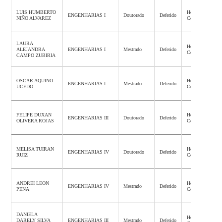
LUIS HUMBERTO
Homologação
ENGENHARIAS I
Doutorado
Deferido
NIÑO ALVAREZ
Concluída
LAURA
Homologação
ALEJANDRA
ENGENHARIAS I
Mestrado
Deferido
Concluída
CAMPO ZUBIRIA
OSCAR AQUINO
Homologação
ENGENHARIAS I
Mestrado
Deferido
UCEDO
Concluída
FELIPE DUXAN
Homologação
ENGENHARIAS III
Doutorado
Deferido
OLIVERA ROJAS
Concluída
MELISA TUIRAN
Homologação
ENGENHARIAS IV
Doutorado
Deferido
RUIZ
Concluída
ANDREI LEON
Homologação
ENGENHARIAS IV
Mestrado
Deferido
PENA
Concluída
DANIELA
Homologação
DARELY SILVA
ENGENHARIAS III
Mestrado
Deferido