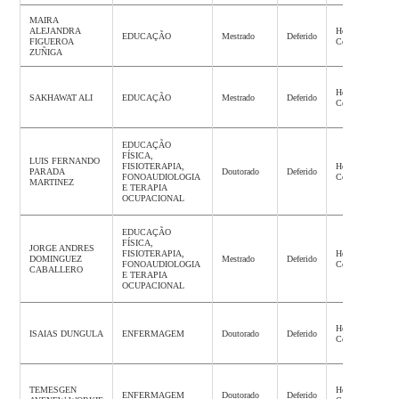
MAIRA
ALEJANDRA
Homologação
EDUCAÇÃO
Mestrado
Deferido
FIGUEROA
Concluída
ZUÑIGA
Homologação
SAKHAWAT ALI
EDUCAÇÃO
Mestrado
Deferido
Concluída
EDUCAÇÃO
FÍSICA,
LUIS FERNANDO
FISIOTERAPIA,
Homologação
PARADA
Doutorado
Deferido
FONOAUDIOLOGIA
Concluída
MARTINEZ
E TERAPIA
OCUPACIONAL
EDUCAÇÃO
FÍSICA,
JORGE ANDRES
FISIOTERAPIA,
Homologação
DOMINGUEZ
Mestrado
Deferido
FONOAUDIOLOGIA
Concluída
CABALLERO
E TERAPIA
OCUPACIONAL
Homologação
ISAIAS DUNGULA
ENFERMAGEM
Doutorado
Deferido
Concluída
TEMESGEN
Homologação
ENFERMAGEM
Doutorado
Deferido