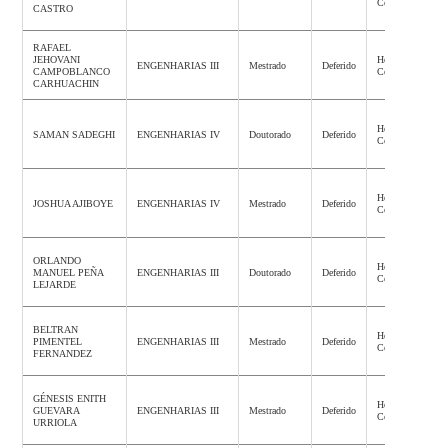
Concluída
CASTRO
RAFAEL
JEHOVANI
Homologação
ENGENHARIAS III
Mestrado
Deferido
CAMPOBLANCO
Concluída
CARHUACHIN
Homologação
SAMAN SADEGHI
ENGENHARIAS IV
Doutorado
Deferido
Concluída
Homologação
JOSHUA AJIBOYE
ENGENHARIAS IV
Mestrado
Deferido
Concluída
ORLANDO
Homologação
MANUEL PEÑA
ENGENHARIAS III
Doutorado
Deferido
Concluída
LEJARDE
BELTRAN
Homologação
PIMENTEL
ENGENHARIAS III
Mestrado
Deferido
Concluída
FERNANDEZ
GÉNESIS ENITH
Homologação
GUEVARA
ENGENHARIAS III
Mestrado
Deferido
Concluída
URRIOLA