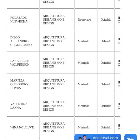
DESIGN
ARQUITETURA,
FOLASADE
Homologação
URBANISMO E
Doutorado
Deferido
NLEWEOHA
Concluída
DESIGN
DIEGO
ARQUITETURA,
Homologação
ALEJANDRO
URBANISMO E
Mestrado
Deferido
Concluída
GUGLIELMINO
DESIGN
ARQUITETURA,
LARA BELÉN
Homologação
URBANISMO E
Mestrado
Deferido
WOLFENSON
Concluída
DESIGN
MARITZA
ARQUITETURA,
Homologação
QUISOBONY
URBANISMO E
Mestrado
Deferido
Concluída
HOYOS
DESIGN
ARQUITETURA,
VALENTINA
Homologação
URBANISMO E
Mestrado
Deferido
LANNA
Concluída
DESIGN
ARQUITETURA,
Homologação
WINA NGULUVE
URBANISMO E
Mestrado
Deferido
Concluída
DESIGN