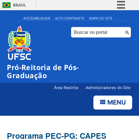
BRASIL
Simplifique!
ACESSIBILIDADE
ALTO CONTRASTE
MAPA DO SITE
Comunica BR
Participe
Acesso à informação
Legislação
Pró-Reitoria de Pós-
Canais
Graduação
Área Restrita
Administradores do Site
MENU
Programa PEC-PG: CAPES