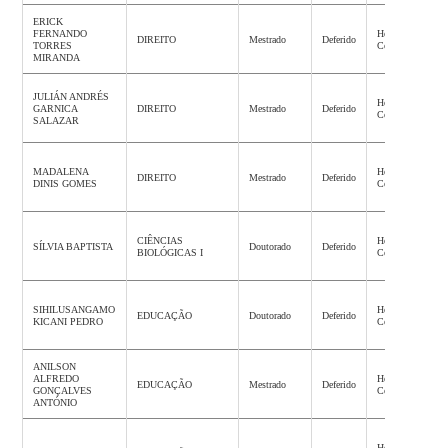
ERICK
FERNANDO
Homologação
DIREITO
Mestrado
Deferido
TORRES
Concluída
MIRANDA
JULIÁN ANDRÉS
Homologação
GARNICA
DIREITO
Mestrado
Deferido
Concluída
SALAZAR
MADALENA
Homologação
DIREITO
Mestrado
Deferido
DINIS GOMES
Concluída
CIÊNCIAS
Homologação
SÍLVIA BAPTISTA
Doutorado
Deferido
BIOLÓGICAS I
Concluída
SIHILUSANGAMO
Homologação
EDUCAÇÃO
Doutorado
Deferido
KICANI PEDRO
Concluída
ANILSON
ALFREDO
Homologação
EDUCAÇÃO
Mestrado
Deferido
GONÇALVES
Concluída
ANTÓNIO
Homologação