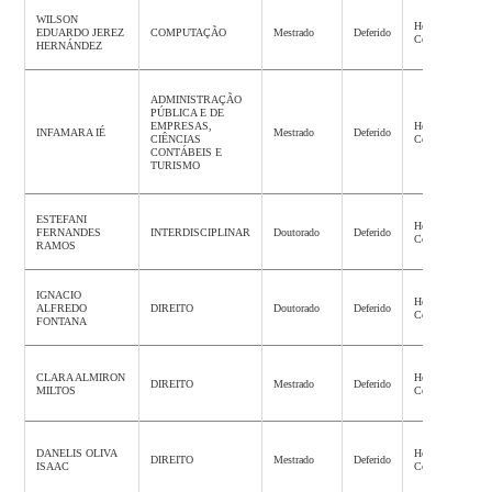
WILSON
Homologação
EDUARDO JEREZ
COMPUTAÇÃO
Mestrado
Deferido
Concluída
HERNÁNDEZ
ADMINISTRAÇÃO
PÚBLICA E DE
EMPRESAS,
Homologação
INFAMARA IÉ
Mestrado
Deferido
CIÊNCIAS
Concluída
CONTÁBEIS E
TURISMO
ESTEFANI
Homologação
FERNANDES
INTERDISCIPLINAR
Doutorado
Deferido
Concluída
RAMOS
IGNACIO
Homologação
ALFREDO
DIREITO
Doutorado
Deferido
Concluída
FONTANA
CLARA ALMIRON
Homologação
DIREITO
Mestrado
Deferido
MILTOS
Concluída
DANELIS OLIVA
Homologação
DIREITO
Mestrado
Deferido
ISAAC
Concluída