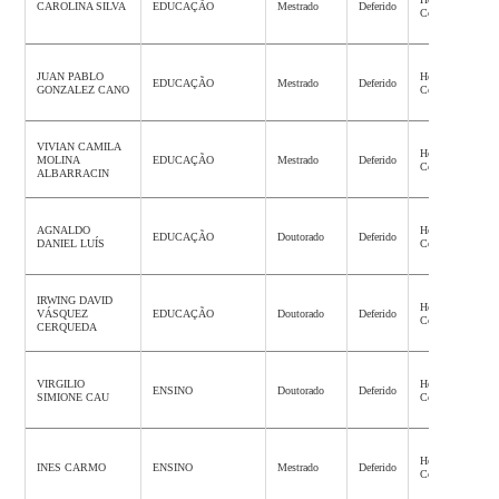
CAROLINA SILVA
EDUCAÇÃO
Mestrado
Deferido
Concluída
JUAN PABLO
Homologação
EDUCAÇÃO
Mestrado
Deferido
GONZALEZ CANO
Concluída
VIVIAN CAMILA
Homologação
MOLINA
EDUCAÇÃO
Mestrado
Deferido
Concluída
ALBARRACIN
AGNALDO
Homologação
EDUCAÇÃO
Doutorado
Deferido
DANIEL LUÍS
Concluída
IRWING DAVID
Homologação
VÁSQUEZ
EDUCAÇÃO
Doutorado
Deferido
Concluída
CERQUEDA
VIRGILIO
Homologação
ENSINO
Doutorado
Deferido
SIMIONE CAU
Concluída
Homologação
INES CARMO
ENSINO
Mestrado
Deferido
Concluída