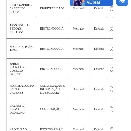
REMY GABRIEL
Homologação
CABEZUDO
BIODIVERSIDADE
Doutorado
Deferido
Concluída
COBOS
JUAN CAMILO
Homologação
BEDOYA
BIOTECNOLOGIA
Mestrado
Deferido
Concluída
VILLEGAS
MAURICIO PEÑA-
Homologação
BIOTECNOLOGIA
Mestrado
Deferido
JAÑA
Concluída
PABLO
LEONARDO
Homologação
BIOTECNOLOGIA
Mestrado
Deferido
CORELLA
Concluída
GARCIA
MARIELA LUCINA
COMUNICAÇÃO E
Homologação
CASTRO
INFORMAÇÃO E
Doutorado
Deferido
Concluída
CÁCERES
MUSEOLOGIA
RAYMOND
Homologação
CHIMA
COMPUTAÇÃO
Mestrado
Deferido
Concluída
OKONGWU
Homologação
ABDUL BAQI
ENGENHARIAS II
Doutorado
Deferido