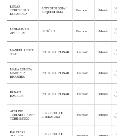
LUCAS
ANTROPOLOGIA /
Homologação
TCHITECULO
Mestrado
Deferido
ARQUEOLOGIA
Concluída
KULANDISA
MUHAMMAD
Homologação
HISTÓRIA
Mestrado
Deferido
ABDULLAH
Concluída
MANUEL ANDRE
Homologação
INTERDISCIPLINAR
Doutorado
Deferido
JOSE
Concluída
MARA ROMINA
Homologação
MARTINEZ
INTERDISCIPLINAR
Doutorado
Deferido
Concluída
BRAZEIRO
RENATA
Homologação
INTERDISCIPLINAR
Doutorado
Deferido
BACALINI
Concluída
ADELINO
LINGUíSTICA E
Homologação
TCHENDOHAMBA
Doutorado
Deferido
LITERATURA
Concluída
TCHIMBINGO
BALTAZAR
LINGUíSTICA E
Homologação
AUGUSTO
Doutorado
Deferido