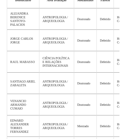
Beneficiário
Área avaliação
Modalidade
Parecer
Status
ALEJANDRA
BERENICE
ANTROPOLOGIA /
Homologação
Doutorado
Deferido
SANTOYO-
ARQUEOLOGIA
Concluída
PALACIOS
JORGE CARLOS
ANTROPOLOGIA /
Homologação
Doutorado
Deferido
JORGE
ARQUEOLOGIA
Concluída
CIÊNCIA POLÍTICA
Homologação
RAUL MABASSO
E RELAÇÕES
Doutorado
Deferido
Concluída
INTERNACIONAIS
SANTIAGO ARIEL
ANTROPOLOGIA /
Homologação
Doutorado
Deferido
ZABALETA
ARQUEOLOGIA
Concluída
VENANCIO
ANTROPOLOGIA /
Homologação
ARMANDO
Doutorado
Deferido
ARQUEOLOGIA
Concluída
CUMAIO
EDWARD
ALEXANDER
ANTROPOLOGIA /
Homologação
Mestrado
Deferido
TORRES
ARQUEOLOGIA
Concluída
FERNANDEZ