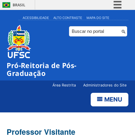
BRASIL
Simplifique!
ACESSIBILIDADE
ALTO CONTRASTE
MAPA DO SITE
Comunica BR
Participe
Acesso à informação
Legislação
Pró-Reitoria de Pós-
Canais
Graduação
Área Restrita
Administradores do Site
MENU
Professor Visitante