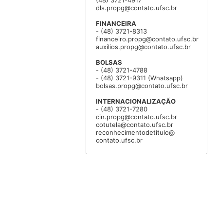
(48) 3721-4917
dls.propg@contato.ufsc.br
FINANCEIRA
- (48) 3721-8313
financeiro.propg@contato.ufsc.br
auxilios.propg@contato.ufsc.br
BOLSAS
- (48) 3721-4788
- (48) 3721-9311 (Whatsapp)
bolsas.propg@contato.ufsc.br
INTERNACIONALIZAÇÃO
- (48) 3721-7280
cin.propg@contato.ufsc.br
cotutela@contato.ufsc.br
reconhecimentodetitulo@
contato.ufsc.br