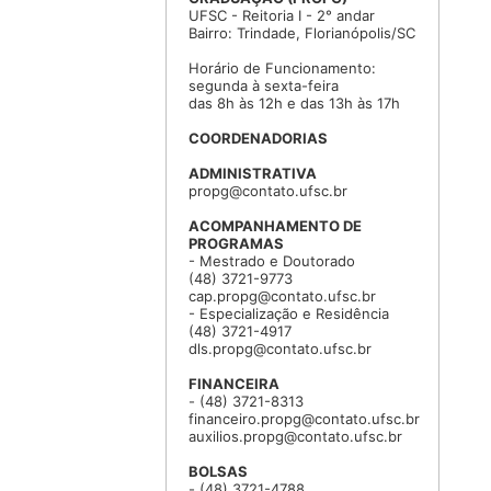
UFSC - Reitoria I - 2° andar
Bairro: Trindade, Florianópolis/SC
Horário de Funcionamento:
segunda à sexta-feira
das 8h às 12h e das 13h às 17h
COORDENADORIAS
ADMINISTRATIVA
propg@contato.ufsc.br
ACOMPANHAMENTO DE
PROGRAMAS
- Mestrado e Doutorado
(48) 3721-9773
cap.propg@contato.ufsc.br
- Especialização e Residência
(48) 3721-4917
dls.propg@contato.ufsc.br
FINANCEIRA
- (48) 3721-8313
financeiro.propg@contato.ufsc.br
auxilios.propg@contato.ufsc.br
BOLSAS
- (48) 3721-4788