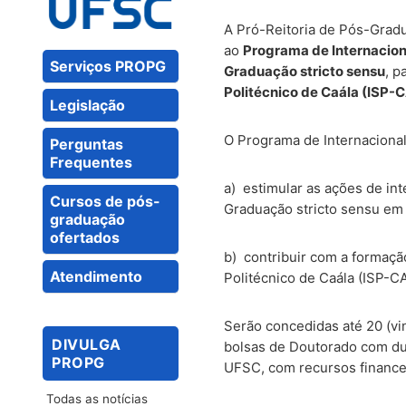
A Pró-Reitoria de Pós-Gradua
ao
Programa de Internaciona
Serviços PROPG
Graduação
stricto sensu
, p
Politécnico de Caála (ISP-
Legislação
O Programa de Internacional
Perguntas
Frequentes
a) estimular as ações de i
Cursos de pós-
Graduação stricto sensu e
graduação
ofertados
b) contribuir com a formaça
Atendimento
Politécnico de Caála (ISP-C
Serão concedidas até 20 (vi
DIVULGA
bolsas de Doutorado com dur
PROPG
UFSC, com recursos financei
Todas as notícias