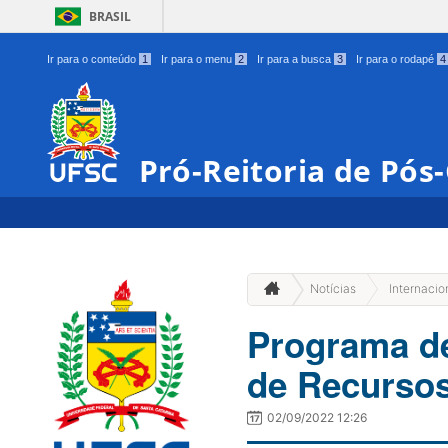
BRASIL
Ir para o conteúdo
1
Ir para o menu
2
Ir para a busca
3
Ir para o rodapé
4
Pró-Reitoria de Pó
Notícias
Internacio
Programa de 
de Recurso
02/09/2022 12:26