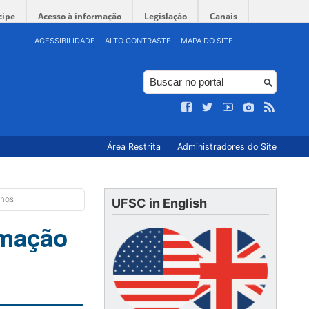
cipe
Acesso à informação
Legislação
Canais
ACESSIBILIDADE
ALTO CONTRASTE
MAPA DO SITE
Área Restrita
Administradores do Site
anos
UFSC in English
mação