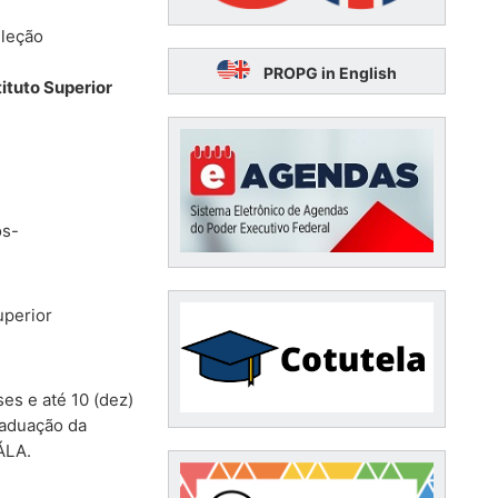
eção
PROPG in English
tituto Superior
́s-
uperior
es e até 10 (dez)
duação da
́LA.