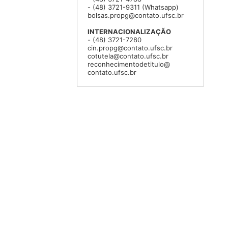
- (48) 3721-9311 (Whatsapp)
bolsas.propg@contato.ufsc.br
INTERNACIONALIZAÇÃO
- (48) 3721-7280
cin.propg@contato.ufsc.br
cotutela@contato.ufsc.br
reconhecimentodetitulo@
contato.ufsc.br